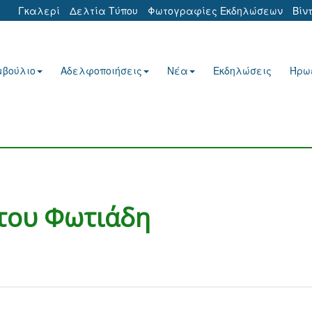
Γκαλερί
Δελτία Τύπου
Φωτογραφίες Εκδηλώσεων
Βίν
μβούλιο
Αδελφοποιήσεις
Νέα
Εκδηλώσεις
Ήρω
ώτου Φωτιάδη