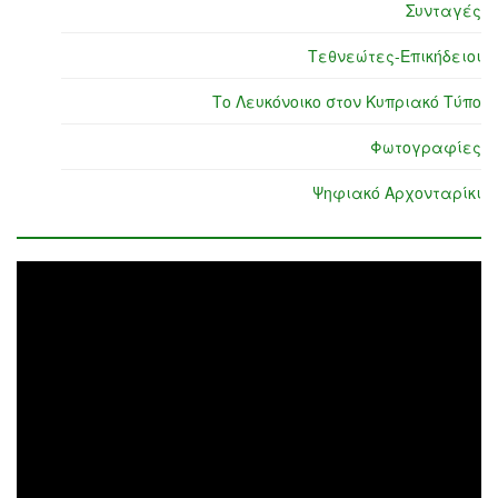
Συνταγές
Τεθνεώτες-Επικήδειοι
Το Λευκόνοικο στον Κυπριακό Τύπο
Φωτογραφίες
Ψηφιακό Αρχονταρίκι