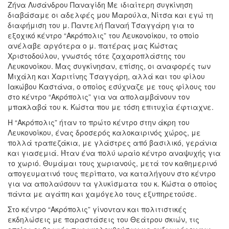
Ζήνα Λυσάνδρου Παναγίδη Με ιδιαίτερη συγκίνηση
διαβάσαμε οι αδελφές μου Μαρούλα, Νίτσα και εγώ τη
διαφήμιση του μ. Παντελή Παναή Τσαγγάρη για το
εξοχικό κέντρο “Ακρόπολις” του Λευκονοίκου, το οποίο
ανέλαβε αργότερα ο μ. πατέρας μας Κώστας
Χριστοδούλου, γνωστός τότε ζαχαροπλάστης του
Λευκονοίκου. Μας συγκίνησαν, επίσης, οι αναφορές των
Μιχάλη και Χαριτίνης Τσαγγάρη, αλλά και του φίλου
Ιακώβου Καστάνα, ο οποίος εσύχναζε με τους φίλους του
στο κέντρο “Ακρόπολις” για να απολαμβάνουν τον
μπακλαβά του κ. Κώστα που με τόση επιτυχία έφτιαχνε.
Η “Ακρόπολις” ήταν το πρώτο κέντρο στην άκρη του
Λευκονοίκου, ένας δροσερός καλοκαιρινός χώρος, με
πολλά τραπεζάκια, με γλάστρες από βασιλικό, γεράνια
και γιασεμιά. Ήταν ένα πολύ ωραίο κέντρο αναψυχής για
το χωριό. Θυμάμαι τους χωριανούς, μετά τον καθημερινό
απογευματινό τους περίπατο, να καταλήγουν στο κέντρο
για να απολαύσουν τα γλυκίσματα του κ. Κώστα ο οποίος
πάντα με αγάπη και χαμόγελο τους εξυπηρετούσε.
Στο κέντρο “Ακρόπολις” γίνονταν και πολιτιστικές
εκδηλώσεις με παραστάσεις του Θεάτρου σκιών, τις