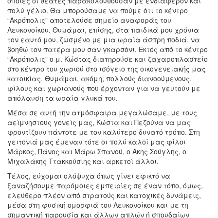
οποίες οι θεατές παρακολουθούσαν με ενδιαφέρον και
πολύ γέλιο. Θα μπορούσαμε να πούμε ότι το κέντρο
“Ακρόπολις” αποτελούσε σημείο αναφοράς του
Λευκονοίκου. Θυμάμαι, επίσης, στα παιδικά μου χρόνια
τον εαυτό μου, ζωσμένο με μια ωραία άσπρη ποδιά, να
βοηθώ τον πατέρα μου σαν γκαρσόνι. Εκτός από το κέντρο
“Ακρόπολις” ο μ. Κώστας διατηρούσε και ζαχαροπλαστείο
στο κέντρο του χωριού στο ισόγειο της οικογενειακής μας
κατοικίας. Θυμάμαι, ακόμη, πολλούς διανοούμενους,
φίλους και χωριανούς που έρχονταν για να γευτούν με
απόλαυση τα ωραία γλυκά του.
Μέσα σε αυτή την ατμόσφαιρα μεγαλώσαμε, με τους
αείμνηστους γονείς μας, Κώστα και Πεζούνα να μας
φροντίζουν πάντοτε με τον καλύτερο δυνατό τρόπο. Στη
γειτονιά μας έμεναν τότε οι πολύ καλοί μας φίλοι
Μάρκος, Πάνος και Μάρω Σπανού, ο Άκης Σούγλης, ο
Μιχαλάκης Ττακκούσιης και αρκετοί άλλοι.
Τέλος, εύχομαι ολόψυχα όπως γίνει εφικτό να
ξαναζήσουμε παρόμοιες εμπειρίες σε έναν τόπο, όμως,
ελεύθερο πλέον από στρατούς και κατοχικές δυνάμεις,
μέσα στη φυσική ομορφιά του Λευκονοίκου και με τη
σημαντική παρουσία και άλλων απλών ή σπουδαίων