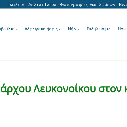
Γκαλερί
Δελτία Τύπου
Φωτογραφίες Εκδηλώσεων
Βίν
μβούλιο
Αδελφοποιήσεις
Νέα
Εκδηλώσεις
Ήρω
μάρχου Λευκονοίκου στον 