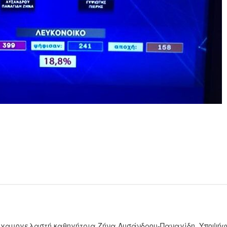
ι χαμογελαστή καθηγήτρια Ζήνα Λυσάνδρου-Παναγίδη, Υποψή