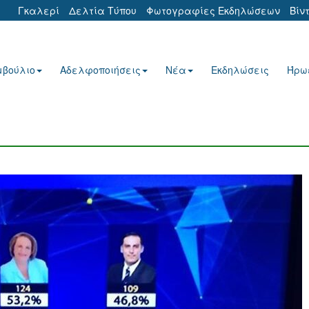
Γκαλερί
Δελτία Τύπου
Φωτογραφίες Εκδηλώσεων
Βίν
μβούλιο
Αδελφοποιήσεις
Νέα
Εκδηλώσεις
Ήρω