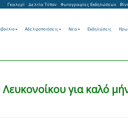
Γκαλερί
Δελτία Τύπου
Φωτογραφίες Εκδηλώσεων
Βίν
μβούλιο
Αδελφοποιήσεις
Νέα
Εκδηλώσεις
Ήρω
 Λευκονοίκου για καλό μή