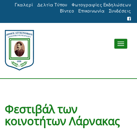
Γκαλερί
Δελτία Τύπου
Φωτογραφίες Εκδηλώσεων
Βίντεο
Επικοινωνία
Συνδέσεις
Φεστιβάλ των
κοινοτήτων Λάρνακας