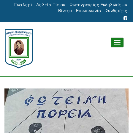
Γκαλερί
Δελτία Τύπου
Φωτογραφίες Εκδηλώσεων
Βίντεο
Επικοινωνία
Συνδέσεις