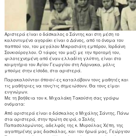
Αριστερά είναι ο δάσκαλος ο Σάντης και στη μέση το
καλοντυμένο αγοράκι είναι ο Δάνος, από το όνομα του
παππού του, του μεγάλου Μικρασιάτη εμπόρου, Ιορδάνη
Σουκιούρογλου. Ο τάφος του μαζί με την προτομή του,
φιλοτεχνημένη από έναν ελλαδίτη γλύπτη, είναι στο
κοιμητήριο του Αγίου Γεωργίου στη Λάρνακα, μόλις
μπούμε στην είσοδο, στα αριστερά.
Παρακαλούνται όποιοι/-ες καταλάβουν τους μαθητές και
τις μαθήτριες να τους/τις σημειώσουν. Θα τους είμαι
ευγνώμων.
Με τη βοήθεια του κ. Μιχαλάκη Τακούσιη σας γράφω
ονόματα:
Από αριστερά είναι ο δάσκαλος ο Μιχάλης Σάντης. Πάνω
στα αριστερά, στην πρώτη σειρά, ο Σολής
Παπασολομώντος, αδελφός της κ. Μυρούλας Χέπη, της
αγαπημένης μας δασκάλας, και του ήρωά μας, Γεώργιου