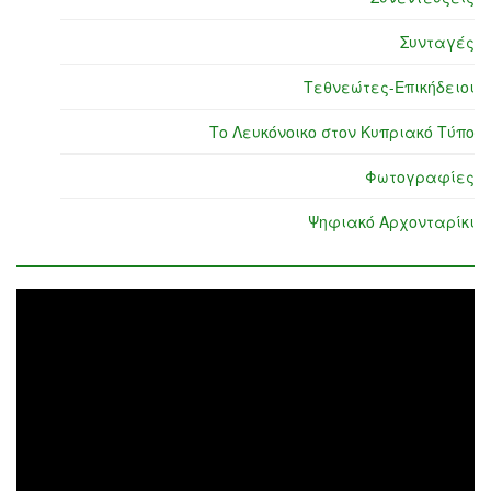
Συνταγές
Τεθνεώτες-Επικήδειοι
Το Λευκόνοικο στον Κυπριακό Τύπο
Φωτογραφίες
Ψηφιακό Αρχονταρίκι