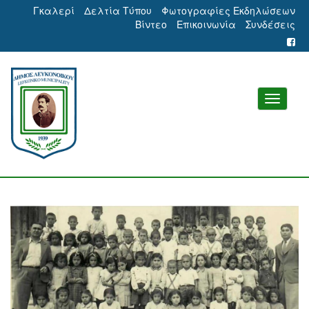
Γκαλερί
Δελτία Τύπου
Φωτογραφίες Εκδηλώσεων
Βίντεο
Επικοινωνία
Συνδέσεις