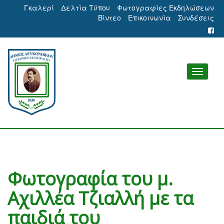
Γκαλερί
Δελτία Τύπου
Φωτογραφίες Εκδηλώσεων
Βίντεο
Επικοινωνία
Συνδέσεις
Φωτογραφία του μ.
Αχιλλέα Τζιαλλή με τα
παιδιά του