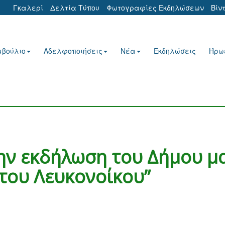
Γκαλερί
Δελτία Τύπου
Φωτογραφίες Εκδηλώσεων
Βίν
μβούλιο
Αδελφοποιήσεις
Νέα
Εκδηλώσεις
Ήρω
ην εκδήλωση του Δήμου μ
ς του Λευκονοίκου”