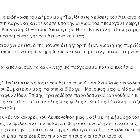
η εκδήλωση του Δήμου μας “Ταξίδι στις γεύσεις του Λευκονοίκ
στη Λάρνακα και τελούσε υπό την αιγίδα του Υπουργού Γεωργί
υ Κουγιάλη. Ο Έντιμος Υπουργός κ. Νίκος Κουγιάλης στον χαιρε
σιταρομάνας γης του Λευκονοίκου μας.
τον χαιρετισμό της τόνισε ότι η γιορτή ήταν γιορτή της παράδ
 πρέπει να τη συντηρήσουμε και να τη μεταγγίσουμε στη νέα
ίλοι απόλαυσαν το καλλιτεχνικό πρόγραμμα και τα πλούσια
” Ταξίδι στις γεύσεις του Λευκονοίκου” περιλάμβανε παραδο
του Σωματείου μας, τα οποία δίδαξε η Μουσικός μας κ. Μάρω 
νταφυλλίδου. Επίσης, τραγούδησε παραδοσιακά τραγούδια η κ.
 και τσιαττιστά ο καλός μας φίλος κ. Χρίστος Τζιαλλής μαζί
Παντελή.
λές νοικοκυρές του Λευκονοίκου μας μαζί με τη Δήμαρχό του
 τις φίλες για την πολύτιμη βοήθειά τους στην επιτυχία της
λες από την Περιστερωνοπηγή κ. Μαργαρίτα Γεωργιάδου και τ
ακή Σιημητρά έδειξαν την αγάπη τους για το Λευκόνοικο.