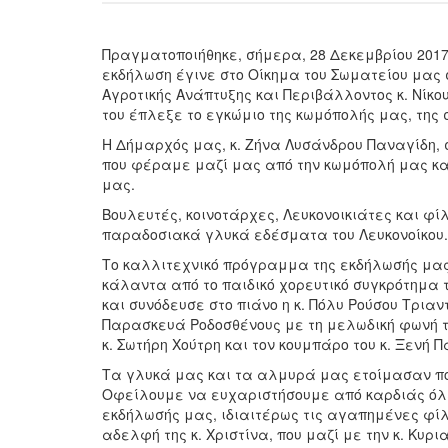
Πραγματοποιήθηκε, σήμερα, 28 Δεκεμβρίου 2017, 
εκδήλωση έγινε στο Οίκημα του Σωματείου μας 
Αγροτικής Ανάπτυξης και Περιβάλλοντος κ. Νίκο
του έπλεξε το εγκώμιο της κωμόπολής μας, της 
Η Δήμαρχός μας, κ. Ζήνα Λυσάνδρου Παναγίδη, σ
που φέραμε μαζί μας από την κωμόπολή μας και
μας.
Βουλευτές, κοινοτάρχες, Λευκονοικιάτες και φ
παραδοσιακά γλυκά εδέσματα του Λευκονοίκου.
Το καλλιτεχνικό πρόγραμμα της εκδήλωσής μας 
κάλαντα από το παιδικό χορευτικό συγκρότημα 
και συνόδευσε στο πιάνο η κ. Πόλυ Ρούσου Τρια
Παρασκευά Ροδοσθένους με τη μελωδική φωνή της
κ. Σωτήρη Χούτρη και τον κουμπάρο του κ. Ξενή 
Τα γλυκά μας και τα αλμυρά μας ετοίμασαν πολ
Οφείλουμε να ευχαριστήσουμε από καρδιάς όλες
εκδήλωσής μας, ιδιαιτέρως τις αγαπημένες φί
αδελφή της κ. Χριστίνα, που μαζί με την κ. Κυρι