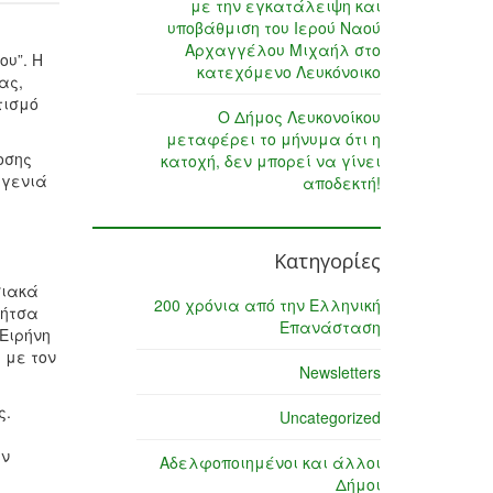
με την εγκατάλειψη και
υποβάθμιση του Ιερού Ναού
Αρχαγγέλου Μιχαήλ στο
ου”. Η
κατεχόμενο Λευκόνοικο
ας,
τισμό
Ο Δήμος Λευκονοίκου
μεταφέρει το μήνυμα ότι η
οσης
κατοχή, δεν μπορεί να γίνει
 γενιά
αποδεκτή!
Κατηγορίες
σιακά
200 χρόνια από την Ελληνική
Μήτσα
Επανάσταση
 Ειρήνη
 με τον
Newsletters
ς.
Uncategorized
ην
Αδελφοποιημένοι και άλλοι
Δήμοι