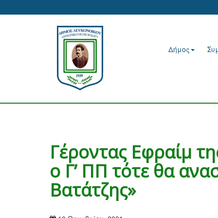
Δήμος
Συ
Γέροντας Εφραίμ της
ο Γ’ ΠΠ τότε θα ανα
Βατάτζης»