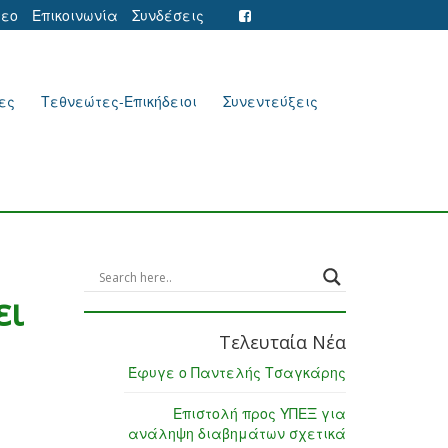
τεο
Επικοινωνία
Συνδέσεις
ες
Τεθνεώτες-Επικήδειοι
Συνεντεύξεις
ει
Τελευταία Νέα
Έφυγε ο Παντελής Τσαγκάρης
Επιστολή προς ΥΠΕΞ για
ανάληψη διαβημάτων σχετικά