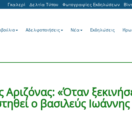
Γκαλερί
Δελτία Τύπου
Φωτογραφίες Εκδηλώσεων
Βίν
μβούλιο
Αδελφοποιήσεις
Νέα
Εκδηλώσεις
Ήρω
 Αριζόνας: «Όταν ξεκινήσ
στηθεί ο βασιλεύς Ιωάννης