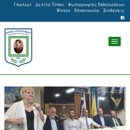
Γκαλερί
Δελτία Τύπου
Φωτογραφίες Εκδηλώσεων
Βίντεο
Επικοινωνία
Συνδέσεις