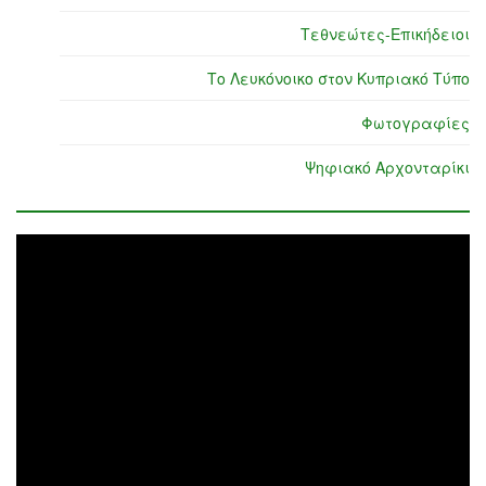
Τεθνεώτες-Επικήδειοι
Το Λευκόνοικο στον Κυπριακό Τύπο
Φωτογραφίες
Ψηφιακό Αρχονταρίκι