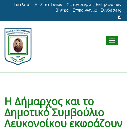
Γκαλερί
Δελτία Τύπου
Φωτογραφίες Εκδηλώσεων
Βίντεο
Επικοινωνία
Συνδέσεις
Η Δήμαρχος και το
Δημοτικό Συμβούλιο
Λευκονοίκου εκφράζουν