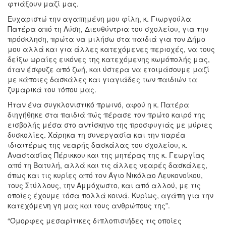
φτιάξουν μαζί μας.
Ευχαριστώ την αγαπημένη μου φίλη, κ. Γιωργούλα
Πατέρα από τη Λύση, Διευθύντρια του σχολείου, για την
πρόσκληση, πρώτα να μιλήσω στα παιδιά για τον Δήμο
μου αλλά και για άλλες κατεχόμενες περιοχές, να τους
δείξω ωραίες εικόνες της κατεχόμενης κωμόπολής μας,
όταν έσφυζε από ζωή, και ύστερα να ετοιμάσουμε μαζί
με κάποιες δασκάλες και γιαγιάδες των παιδιών τα
ζυμαρικά του τόπου μας.
Ήταν ένα συγκλονιστικό πρωινό, αφού η κ. Πατέρα
διηγήθηκε στα παιδιά πώς πέρασε τον πρώτο καιρό της
εισβολής μέσα στο αντίσκηνο της προσφυγιάς με μύριες
δυσκολίες. Χάρηκα τη συνεργασία και την παρέα
ιδιαιτέρως της νεαρής δασκάλας του σχολείου, κ.
Αναστασίας Πέρικκου και της μητέρας της κ. Γεωργίας
από τη Βατυλή, αλλά και τις άλλες νεαρές δασκάλες,
όπως και τις κυρίες από τον Άγιο Νικόλαο Λευκονοίκου,
τους Στύλλους, την Αμμόχωστο, και από αλλού, με τις
οποίες έχουμε τόσα πολλά κοινά. Κυρίως, αγάπη για την
κατεχόμενη γη μας και τους ανθρώπους της”.
“Όμορφες μεσαρίτικες διπλοπισιήδες τις οποίες