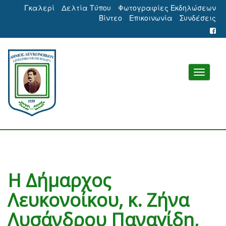
Γκαλερί
Δελτία Τύπου
Φωτογραφίες Εκδηλώσεων
Βίντεο
Επικοινωνία
Συνδέσεις
Η Δήμαρχος
Λευκονοίκου, κ. Ζήνα
Λυσάνδρου Παναγίδη,