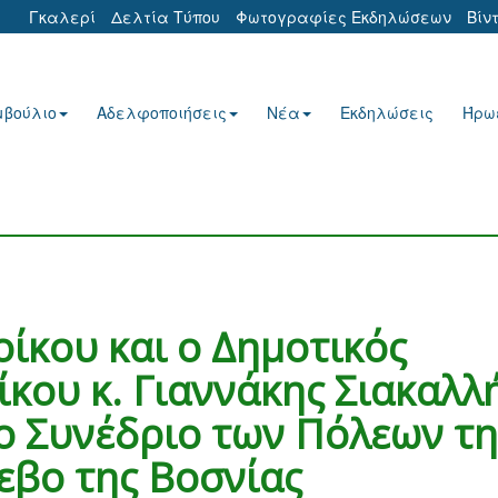
Γκαλερί
Δελτία Τύπου
Φωτογραφίες Εκδηλώσεων
Βίν
μβούλιο
Αδελφοποιήσεις
Νέα
Εκδηλώσεις
Ήρω
ίκου και ο Δημοτικός
κου κ. Γιαννάκης Σιακαλλή
ο Συνέδριο των Πόλεων τη
εβο της Βοσνίας