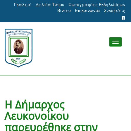
Γκαλερί
Δελτία Τύπου
Φωτογραφίες Εκδηλώσεων
Βίντεο
Επικοινωνία
Συνδέσεις
Η Δήμαρχος
Λευκονοίκου
παρευρέθηκε στην