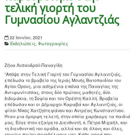
τελική γιορτή του
Γυμνασίου Αγλαντζιάς
22 Ιουνίου, 2021
Εκδηλώσεις
,
Φωτογραφίες
Ζήνα Λυσανδρού-Παναγίδη
“Απόψε στην Τελική Γιορτή του Γυμνασίου Αγλαντζιάς,
επέδωσα το βραβείο της Ιεράς Μονής Βατοπαιδίου του
Αγίου Όρους, μια ασημένια εικόνα της Παναγίας της
Αντιφωνίτισσας, στους δύο πρώτους μαθητές, δύο
διδυμάκια, τη Σοφία και τον Ορέστη Καλλή. Βραβεία
επέδωσαν και οι Δήμαρχοι Καραβά και Αγλαντζιάς, οι
φίλοι Νίκος Χατζηστεφάνου και Αντρέας Κωνσταντίνου.
Ήταν μια όμορφη τελετή, στην οποία χαρήκαμε τα παιδιά
μας. Εύγε στον εξαίρετο Διευθυντή, κ. Πέτρο Μιχαήλ, και
τη διευθυντική του ομάδα, αλλά και σε όλους και όλες,
τους/τις πρώην συναδέλφους μου. Κάθε φορά που