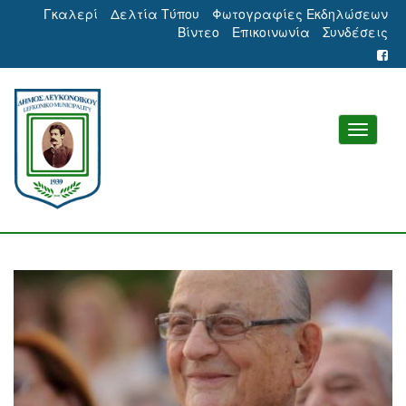
Γκαλερί
Δελτία Τύπου
Φωτογραφίες Εκδηλώσεων
Βίντεο
Επικοινωνία
Συνδέσεις