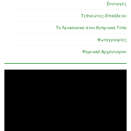
Συνταγές
Τεθνεώτες-Επικήδειοι
Το Λευκόνοικο στον Κυπριακό Τύπο
Φωτογραφίες
Ψηφιακό Αρχονταρίκι