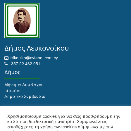
Δήμος Λευκονοίκου
lefkoniko@cytanet.com.cy
+357 22 462 951
Δήμος
Μήνυμα Δημάρχου
Ιστορία
Δημοτικό Συμβούλιο
Αρχειοθέτηση
Χρησιμοποιούμε cookies για να σας προσφέρουμε την
καλύτερη διαδικτυακή εμπειρία. Συμφωνώντας
Αρχειοθέτηση
αποδέχεστε τη χρήση των cookies σύμφωνα με την