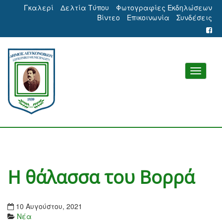
Γκαλερί
Δελτία Τύπου
Φωτογραφίες Εκδηλώσεων
Βίντεο
Επικοινωνία
Συνδέσεις
Η θάλασσα του Βορρά
10 Αυγούστου, 2021
Νέα