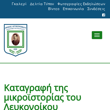
Γκαλερί
Δελτία Τύπου
Φωτογραφίες Εκδηλώσεων
Βίντεο
Επικοινωνία
Συνδέσεις
Καταγραφή της
μικροϊστορίας του
Λευκονοίκου