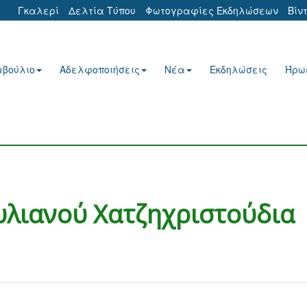
Γκαλερί
Δελτία Τύπου
Φωτογραφίες Εκδηλώσεων
Βίν
μβούλιο
Αδελφοποιήσεις
Νέα
Εκδηλώσεις
Ήρω
υλιανού Χατζηχριστούδια