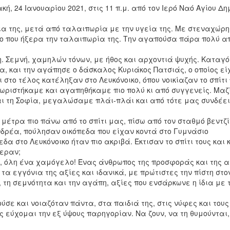
, 24 Ιανουαρίου 2021, στις 11 π.μ. από τον Ιερό Ναό Αγίου Δη
 της, μετά από ταλαιπωρία με την υγεία της. Με στεναχώρ
ο που ήξερα την ταλαιπωρία της. Την αγαπούσα πάρα πολύ α
. Σεμνή, χαμηλών τόνων, με ήθος και αρχοντιά ψυχής. Καταγ
, και την αγάπησε ο δάσκαλος Κυριάκος Πατσιάς, ο οποίος εί
ι στο τέλος κατέληξαν στο Λευκόνοικο, όπου νοικίαζαν το σπίτι
νωριστήκαμε και αγαπηθήκαμε πιο πολύ κι από συγγενείς. Μαζ
 και τη Σοφία, μεγαλώσαμε πλάι-πλάι και από τότε μας συνδέει
 μέτρα πιο πάνω από το σπίτι μας, πίσω από τον σταθμό βεντζ
νδρέα, πούλησαν οικόπεδα που είχαν κοντά στο Γυμνάσιο
α στο Λευκόνοικο ήταν πιο ακριβά. Έκτισαν το σπίτι τους και
ξεραν;
 όλη ένα χαμόγελο! Ένας άνθρωπος της προσφοράς και της α
 εγγόνια της αξίες και ιδανικά, με πρώτιστες την πίστη στο
, τη σεμνότητα και την αγάπη, αξίες που ενσάρκωνε η ίδια με 
ύσε και νοιαζόταν πάντα, στα παιδιά της, στις νύφες και τους
ς εύχομαι την εξ ύψους παρηγορίαν. Να ζουν, να τη θυμούνται,