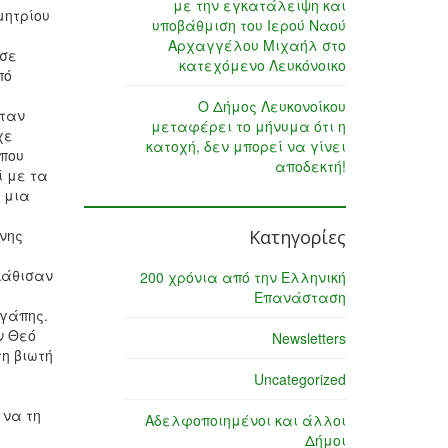
με την εγκατάλειψη και
μητρίου
υποβάθμιση του Ιερού Ναού
Αρχαγγέλου Μιχαήλ στο
ησε
κατεχόμενο Λευκόνοικο
πό
Ο Δήμος Λευκονοίκου
όταν
μεταφέρει το μήνυμα ότι η
χε
κατοχή, δεν μπορεί να γίνει
 που
αποδεκτή!
ί με τα
 μια
ίνης
Κατηγορίες
 κάθισαν
200 χρόνια από την Ελληνική
Επανάσταση
γάπης.
ν Θεό
Newsletters
τη βιωτή
Uncategorized
 να τη
Αδελφοποιημένοι και άλλοι
Δήμοι