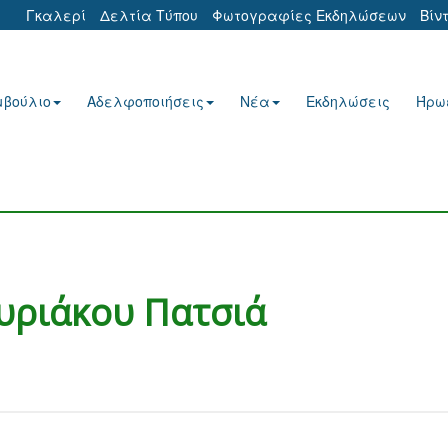
Γκαλερί
Δελτία Τύπου
Φωτογραφίες Εκδηλώσεων
Βίν
μβούλιο
Αδελφοποιήσεις
Νέα
Εκδηλώσεις
Ήρω
υριάκου Πατσιά