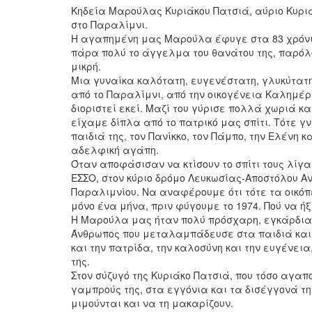
Κηδεία Μαρούλας Κυριάκου Πατσιά, αύριο Κυριακή
στο Παραλίμνι.
Η αγαπημένη μας Μαρούλα έφυγε στα 83 χρόνια
πάρα πολύ το άγγελμα του θανάτου της, παρόλ
μικρή.
Μια γυναίκα καλότατη, ευγενέστατη, γλυκύτατη
από το Παραλίμνι, από την οικογένεια Καλημέρα
διοριστεί εκεί. Μαζί του γύρισε πολλά χωριά κα
είχαμε δίπλα από το πατρικό μας σπίτι. Τότε γ
παιδιά της, τον Πανίκκο, τον Πάμπο, την Ελένη
αδελφική αγάπη.
Όταν αποφάσισαν να κτίσουν το σπίτι τους λίγα
ΕΣΣΟ, στον κύριο δρόμο Λευκωσίας-Αποστόλου Α
Παραλιμνίου. Να αναφέρουμε ότι τότε τα οικόπεδ
μόνο ένα μήνα, πριν φύγουμε το 1974. Πού να ή
Η Μαρούλα μας ήταν πολύ πρόσχαρη, εγκάρδια,
Άνθρωπος που μεταλαμπάδευσε στα παιδιά και τα
και την πατρίδα, την καλοσύνη και την ευγένεια
της.
Στον σύζυγό της Κυριάκο Πατσιά, που τόσο αγαπο
γαμπρούς της, στα εγγόνια και τα δισέγγονά τη
μιμούνται και να τη μακαρίζουν.