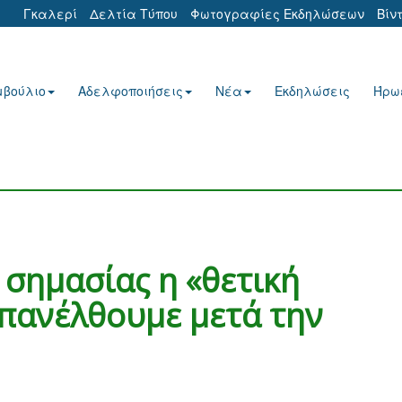
Γκαλερί
Δελτία Τύπου
Φωτογραφίες Εκδηλώσεων
Βίν
μβούλιο
Αδελφοποιήσεις
Νέα
Εκδηλώσεις
Ήρω
 σημασίας η «θετική
επανέλθουμε μετά την