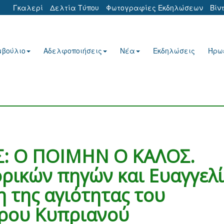
Γκαλερί
Δελτία Τύπου
Φωτογραφίες Εκδηλώσεων
Βίν
μβούλιο
Αδελφοποιήσεις
Νέα
Εκδηλώσεις
Ήρω
: Ο ΠΟΙΜΗΝ Ο ΚΑΛΟΣ.
ρικών πηγών και Ευαγγελ
η της αγιότητας του
ρου Κυπριανού