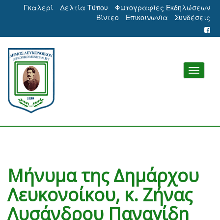
Γκαλερί
Δελτία Τύπου
Φωτογραφίες Εκδηλώσεων
Βίντεο
Επικοινωνία
Συνδέσεις
Μήνυμα της Δημάρχου
Λευκονοίκου, κ. Ζήνας
Λυσάνδρου Παναγίδη