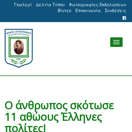
Γκαλερί
Δελτία Τύπου
Φωτογραφίες Εκδηλώσεων
Βίντεο
Επικοινωνία
Συνδέσεις
Ο άνθρωπος σκότωσε
11 αθώους Έλληνες
πολίτες!