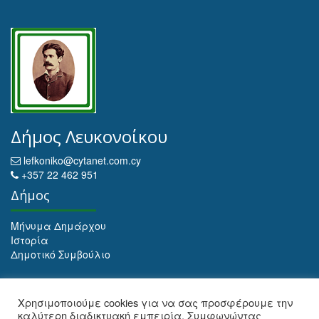
Δήμος Λευκονοίκου
lefkoniko@cytanet.com.cy
+357 22 462 951
Δήμος
Μήνυμα Δημάρχου
Ιστορία
Δημοτικό Συμβούλιο
Αρχειοθέτηση
Χρησιμοποιούμε cookies για να σας προσφέρουμε την
καλύτερη διαδικτυακή εμπειρία. Συμφωνώντας
Αρχειοθέτηση