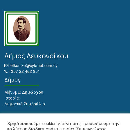
Δήμος Λευκονοίκου
lefkoniko@cytanet.com.cy
+357 22 462 951
Δήμος
Μήνυμα Δημάρχου
Ιστορία
Δημοτικό Συμβούλιο
Αρχειοθέτηση
Χρησιμοποιούμε cookies για να σας προσφέρουμε την
καλύτερη διαδικτυακή εμπειρία. Συμφωνώντας
Αρχειοθέτηση