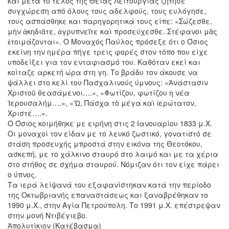
και μετά το τέλος της Θείας Λειτουργίας ζήτησε
συγχώρεση από όλους τους αδελφούς, τους ευλόγησε,
τους ασπάσθηκε και παρηγορητικά τους είπε: «Σώζεσθε,
μὴν ἀκηδιᾶτε, ἀγρυπνεῖτε καὶ προσεύχεσθε. Στέφανοι μᾶς
ἑτοιμάζονται». Ο Μοναχός Παύλος πρόσεξε ότι ο Όσιος
εκείνη την ημέρα πήγε τρεις φορές στον τόπο που είχε
υποδείξει για τον ενταφιασμό του. Καθόταν εκεί και
κοίταζε αρκετή ώρα στη γη. Το βράδυ τον άκουσε να
ψάλλει στο κελί του Πασχαλινούς ύμνους: «Ἀνάστασιν
Χριστοῦ θεασάμενοι….», «Φωτίζου, φωτίζου ἡ νέα
Ἱερουσαλήμ….», «Ὤ, Πάσχα τὸ μέγα καὶ ἱερώτατον,
Χριστέ….».
Ο Όσιος κοιμήθηκε με ειρήνη στις 2 Ιανουαρίου 1833 μ.Χ.
Οι μοναχοί τον είδαν με το λευκό ζωστικό, γονατιστό σε
στάση προσευχής μπροστά στην εικόνα της Θεοτόκου,
ασκεπή, με το χάλκινο σταυρό στο λαιμό και με τα χέρια
στο στήθος σε σχήμα σταυρού. Νόμιζαν ότι τον είχε πάρει
ο ύπνος.
Τα ιερά λείψανά του εξαφανίστηκαν κατά την περίοδο
της Οκτωβριανής επαναστάσεως και ξαναβρέθηκαν το
1990 μ.Χ., στην Αγία Πετρούπολη. Το 1991 μ.Χ. επέστρεψαν
στην μονή Ντιβέγιεβο.
Ἀπολυτίκιον (Κατέβασμα)