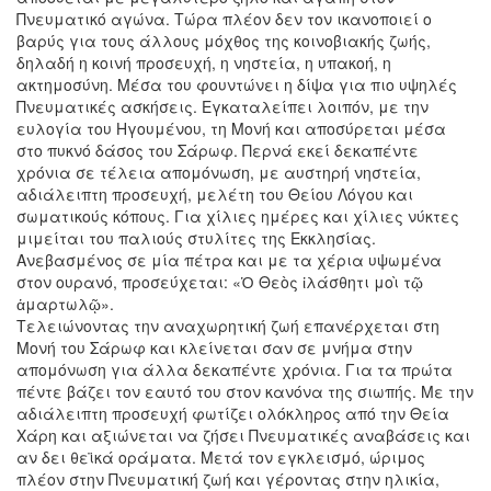
Πνευματικό αγώνα. Τώρα πλέον δεν τον ικανοποιεί ο
βαρύς για τους άλλους μόχθος της κοινοβιακής ζωής,
δηλαδή η κοινή προσευχή, η νηστεία, η υπακοή, η
ακτημοσύνη. Μέσα του φουντώνει η δίψα για πιο υψηλές
Πνευματικές ασκήσεις. Εγκαταλείπει λοιπόν, με την
ευλογία του Ηγουμένου, τη Μονή και αποσύρεται μέσα
στο πυκνό δάσος του Σάρωφ. Περνά εκεί δεκαπέντε
χρόνια σε τέλεια απομόνωση, με αυστηρή νηστεία,
αδιάλειπτη προσευχή, μελέτη του Θείου Λόγου και
σωματικούς κόπους. Για χίλιες ημέρες και χίλιες νύκτες
μιμείται του παλιούς στυλίτες της Εκκλησίας.
Ανεβασμένος σε μία πέτρα και με τα χέρια υψωμένα
στον ουρανό, προσεύχεται: «Ὁ Θεὸς ἰλάσθητι μοὶ τῷ
ἁμαρτωλῷ».
Τελειώνοντας την αναχωρητική ζωή επανέρχεται στη
Μονή του Σάρωφ και κλείνεται σαν σε μνήμα στην
απομόνωση για άλλα δεκαπέντε χρόνια. Για τα πρώτα
πέντε βάζει τον εαυτό του στον κανόνα της σιωπής. Με την
αδιάλειπτη προσευχή φωτίζει ολόκληρος από την Θεία
Χάρη και αξιώνεται να ζήσει Πνευματικές αναβάσεις και
αν δει θεϊκά οράματα. Μετά τον εγκλεισμό, ώριμος
πλέον στην Πνευματική ζωή και γέροντας στην ηλικία,