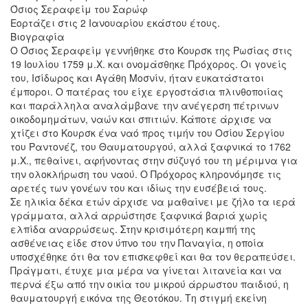
Όσιος Σεραφείμ του Σαρώφ
Εορτάζει στις 2 Ιανουαρίου εκάστου έτους.
Βιογραφία
Ο Όσιος Σεραφείμ γεννήθηκε στο Κουρσκ της Ρωσίας στις
19 Ιουλίου 1759 μ.Χ. και ονομάσθηκε Πρόχορος. Οι γονείς
του, Ισίδωρος και Αγάθη Μοσνίν, ήταν ευκατάστατοι
έμποροι. Ο πατέρας του είχε εργοστάσια πλινθοποιίας
και παράλληλα αναλάμβανε την ανέγερση πέτρινων
οικοδομημάτων, ναών και σπιτιών. Κάποτε άρχισε να
χτίζει στο Κουρσκ ένα ναό προς τιμήν του Οσίου Σεργίου
του Ραντονέζ, του Θαυματουργού, αλλά ξαφνικά το 1762
μ.Χ., πεθαίνει, αφήνοντας στην σύζυγό του τη μέριμνα για
την ολοκλήρωση του ναού. Ο Πρόχορος κληρονόμησε τις
αρετές των γονέων του και ιδίως την ευσέβειά τους.
Σε ηλικία δέκα ετών άρχισε να μαθαίνει με ζήλο τα ιερά
γράμματα, αλλά αρρώστησε ξαφνικά βαριά χωρίς
ελπίδα αναρρώσεως. Στην κρισιμότερη καμπή της
ασθένειας είδε στον ύπνο του την Παναγία, η οποία
υποσχέθηκε ότι θα τον επισκεφθεί και θα τον θεραπεύσει.
Πράγματι, έτυχε μια μέρα να γίνεται λιτανεία και να
περνά έξω από την οικία του μικρού άρρωστου παιδιού, η
θαυματουργή εικόνα της Θεοτόκου. Τη στιγμή εκείνη