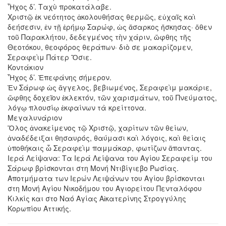
Ἦχος δ’. Ταχὺ προκατάλαβε.
Χριστῷ ἐκ νεότητος ἀκολουθήσας θερμῶς, εὐχαῖς καὶ
δεήσεσιν, ἐν τῇ ἐρήμῳ Σαρώφ, ὡς ἄσαρκος ἤσκησας· ὅθεν
τοῦ Παρακλήτου, δεδεγμένος τὴν χάριν, ὤφθης τῆς
Θεοτόκου, θεοφόρος θεράπων· διὸ σε μακαρίζομεν,
Σεραφεὶμ Πάτερ Ὅσιε.
Κοντάκιον
Ἦχος δ’. Ἐπεφάνης σήμερον.
Ἐν Σάρωφ ὡς ἄγγελος, βεβιωμένος, Σεραφεὶμ μακάριε,
ὤφθης δοχεῖον ἐκλεκτόν, τῶν χαρισμάτων, τοῦ Πνεύματος,
λόγῳ πλουσίῳ ἐκφαίνων τὰ κρείττονα.
Μεγαλυνάριον
Ὅλος ἀνακείμενος τῷ Χριστῷ, χαρίτων τῶν θείων,
ἀναδέδειξαι θησαυρός, θαύμασι καὶ λόγοις, καὶ θείαις
ὑποθήκαις ὦ Σεραφεὶμ παμμάκαρ, φωτίζων ἅπαντας.
Ιερά Λείψανα: Τα Ιερά Λείψανα του Αγίου Σεραφείμ του
Σάρωφ βρίσκονται στη Μονή Ντιβίγιεβο Ρωσίας.
Αποτμήματα των Ιερών Λειψάνων του Αγίου βρίσκονται
στη Μονή Αγίου Νικοδήμου του Αγιορείτου Πενταλόφου
Κιλκίς και στο Ναό Αγίας Αἰκατερίνης Στρογγύλης
Κορωπίου Αττικής.