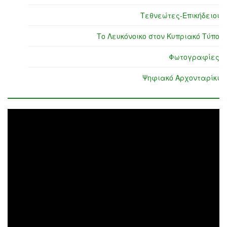
Τεθνεώτες-Επικήδειοι
Το Λευκόνοικο στον Κυπριακό Τύπο
Φωτογραφίες
Ψηφιακό Αρχονταρίκι