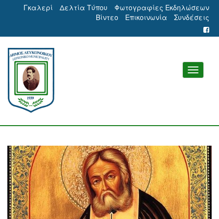
Γκαλερί
Δελτία Τύπου
Φωτογραφίες Εκδηλώσεων
Βίντεο
Επικοινωνία
Συνδέσεις