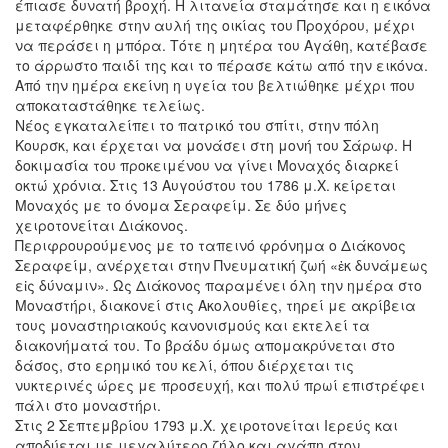
έπιασε δυνατή βροχή. Η λιτανεία σταμάτησε και η εικόνα
μεταφέρθηκε στην αυλή της οικίας του Προχόρου, μέχρι
να περάσει η μπόρα. Τότε η μητέρα του Αγάθη, κατέβασε
το άρρωστο παιδί της και το πέρασε κάτω από την εικόνα.
Από την ημέρα εκείνη η υγεία του βελτιώθηκε μέχρι που
αποκαταστάθηκε τελείως.
Νέος εγκαταλείπει το πατρικό του σπίτι, στην πόλη
Κουρσκ, και έρχεται να μονάσει στη μονή του Σάρωφ. Η
δοκιμασία του προκειμένου να γίνει Μοναχός διαρκεί
οκτώ χρόνια. Στις 13 Αυγούστου του 1786 μ.Χ. κείρεται
Μοναχός με το όνομα Σεραφείμ. Σε δύο μήνες
χειροτονείται Διάκονος.
Περιφρουρούμενος με το ταπεινό φρόνημα ο Διάκονος
Σεραφείμ, ανέρχεται στην Πνευματική ζωή «ἐκ δυνάμεως
εἰς δύναμιν». Ως Διάκονος παραμένει όλη την ημέρα στο
Μοναστήρι, διακονεί στις Ακολουθίες, τηρεί με ακρίβεια
τους μοναστηριακούς κανονισμούς και εκτελεί τα
διακονήματά του. Το βράδυ όμως απομακρύνεται στο
δάσος, στο ερημικό του κελί, όπου διέρχεται τις
νυκτερινές ώρες με προσευχή, και πολύ πρωί επιστρέφει
πάλι στο μοναστήρι.
Στις 2 Σεπτεμβρίου 1793 μ.Χ. χειροτονείται Ιερεύς και
αποδύεται με μεγαλύτερο ζήλο και αγάπη στον