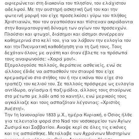
αφιερώνεται στη διακονία του πλησίον, του ελάχιστου
αδελφού. Με την αυστηρή ασκητική ζωή του και την
φωτεινή μορφή του είχε προσελκύσει γύρω του πλήθος
Χριστιανών, που τον αγαπούσαν και πίστευαν ακράδαντα
στην θαυματουργική δύναμη των αγίων του προσευχών.
Πλούσιοι και φτωχοί, διάσημοι και άσημοι συνέρρεαν
καθημερινά στο κελί του, για να λάβουν την ευλογία του
και την Πνευματική καθοδήγηση για τη ζωή τους. Τους
δεχόταν όλους με αγάπη και όταν έβλεπε τα πρόσωπά
τους αναφωνούσε: «Χαρά μου!».
Εξομολογούσε πολλούς, θεράπευε ασθενείς, ενώ σε
άλλους έδιδε να ασπασθούν τον σταυρό που είχε
κρεμασμένο στο στήθος του ή την εικόνα που είχε στο
τραπέζι του κελιού του. Σε πολλούς πρόσφερε ως ευλογία
αντίδωρο, αγίασμα ή παξιμάδια, άλλους τους σταύρωνε
στο μέτωπο με λάδι από το καντήλι, ενώ μερικούς τους
αγκάλιαζε και τους ασπαζόταν λέγοντας: «Χριστὸς
Ἀνέστη!».
Την 1η Ιανουαρίου 1833 μ.Χ., ημέρα Κυριακή, ο Όσιος ήλθε
για τελευταία φορά στο Ναό του νοσοκομείου των Αγίων
Ζωσιμά και Σαββατίου. Άναψε κερί σε όλες τις εικόνες
και τις ασπάσθηκε. Μετάλαβε των Αχράντων Μυστηρίων