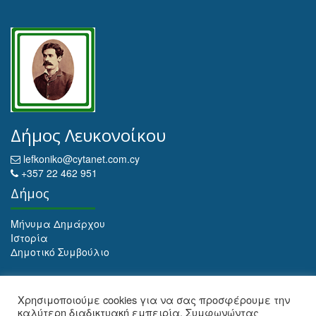
Δήμος Λευκονοίκου
lefkoniko@cytanet.com.cy
+357 22 462 951
Δήμος
Μήνυμα Δημάρχου
Ιστορία
Δημοτικό Συμβούλιο
Αρχειοθέτηση
Χρησιμοποιούμε cookies για να σας προσφέρουμε την
καλύτερη διαδικτυακή εμπειρία. Συμφωνώντας
Αρχειοθέτηση