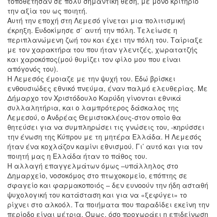
τοποθέτησαν σε πολύ σημαντική θέση, με μόνο κριτήριο
την αξία του ως ποιητή.
Αυτή την εποχή στη Λεμεσό γίνεται μια πολιτισμική
έκρηξη. Ευδοκίμησε σ΄ αυτή την πόλη. Τελείωσε η
περιπλανώμενη ζωή του και έχει την πόλη του. Ταίριαξε
με τον χαρακτήρα του που ήταν γλεντζές, χωρατατζής
και χαροκόπος(μού θυμίζει τον φίλο μου που είναι
απόγονός του).
Η Λεμεσός έμοιαζε με την ψυχή του. Εδώ βρίσκει
ενθουσιώδες εθνικό πνεύμα, έναν παλμό ελευθερίας. Με
Δήμαρχο τον Χριστόδουλο Καρύδη γίνονται εθνικά
συλλαλητήρια, και ο λαμπρότερος δάσκαλος της
Λεμεσού, ο Ανδρέας Θεμιστοκλέους-στον οποίο θα
θητεύσει για να συμπληρώσει τις γνώσεις του, -κηρύσσει
την ένωση της Κύπρου με τη μητέρα Ελλάδα. Η Λεμεσός
ήταν ένα κοχλάζον καμίνι εθνισμού. Γι’ αυτό και για τον
ποιητή μας η Ελλάδα ήταν το πάθος του.
Η αλλαγή επαγγελμάτων όμως –υπάλληλος στο
Δημαρχείο, νοσοκόμος στο πτωχοκομείο, επόπτης σε
σφαγείο και φαρμακοποιός – δεν ευνοούν την ήδη ασταθή
ψυχολογική του κατάσταση και για να «ξεφύγει» το
ρίχνει στο αλκοόλ. Τα ποιήματα που παραδίδει εκείνη την
περίοδο είναι μέτρια. Όμως, όσο προχωράει η επιδείνωση