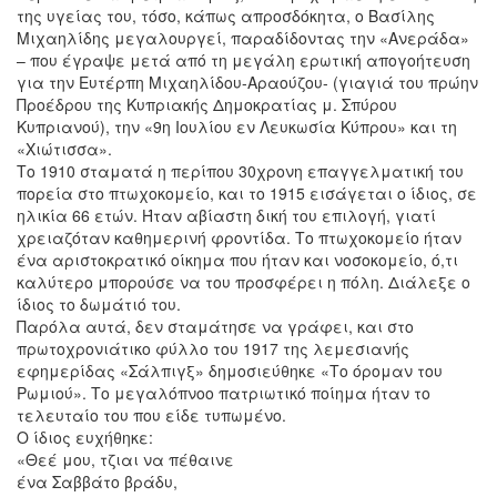
της υγείας του, τόσο, κάπως απροσδόκητα, ο Βασίλης
Μιχαηλίδης μεγαλουργεί, παραδίδοντας την «Ανεράδα»
– που έγραψε μετά από τη μεγάλη ερωτική απογοήτευση
για την Ευτέρπη Μιχαηλίδου-Αραούζου- (γιαγιά του πρώην
Προέδρου της Κυπριακής Δημοκρατίας μ. Σπύρου
Κυπριανού), την «9η Ιουλίου εν Λευκωσία Κύπρου» και τη
«Χιώτισσα».
Το 1910 σταματά η περίπου 30χρονη επαγγελματική του
πορεία στο πτωχοκομείο, και το 1915 εισάγεται ο ίδιος, σε
ηλικία 66 ετών. Ήταν αβίαστη δική του επιλογή, γιατί
χρειαζόταν καθημερινή φροντίδα. Το πτωχοκομείο ήταν
ένα αριστοκρατικό οίκημα που ήταν και νοσοκομείο, ό,τι
καλύτερο μπορούσε να του προσφέρει η πόλη. Διάλεξε ο
ίδιος το δωμάτιό του.
Παρόλα αυτά, δεν σταμάτησε να γράφει, και στο
πρωτοχρονιάτικο φύλλο του 1917 της λεμεσιανής
εφημερίδας «Σάλπιγξ» δημοσιεύθηκε «Το όρομαν του
Ρωμιού». Το μεγαλόπνοο πατριωτικό ποίημα ήταν το
τελευταίο του που είδε τυπωμένο.
Ο ίδιος ευχήθηκε:
«Θεέ μου, τζιαι να πέθαινε
ένα Σαββάτο βράδυ,