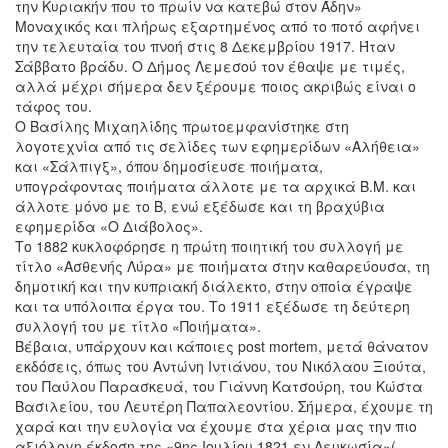
την Κυριακήν που το πρωίν να κατεβώ στον Άδην»
Μοναχικός και πλήρως εξαρτημένος από το ποτό αφήνει
την τελευταία του πνοή στις 8 Δεκεμβρίου 1917. Ήταν
Σάββατο βράδυ. Ο Δήμος Λεμεσού τον έθαψε με τιμές,
αλλά μέχρι σήμερα δεν ξέρουμε ποιος ακριβώς είναι ο
τάφος του.
Ο Βασίλης Μιχαηλίδης πρωτοεμφανίστηκε στη
λογοτεχνία από τις σελίδες των εφημερίδων «Αλήθεια»
και «Σάλπιγξ», όπου δημοσίευσε ποιήματα,
υπογράφοντας ποιήματα άλλοτε με τα αρχικά Β.Μ. και
άλλοτε μόνο με το Β, ενώ εξέδωσε και τη βραχύβια
εφημερίδα «Ο Διάβολος».
Το 1882 κυκλοφόρησε η πρώτη ποιητική του συλλογή με
τίτλο «Ασθενής Λύρα» με ποιήματα στην καθαρεύουσα, τη
δημοτική και την κυπριακή διάλεκτο, στην οποία έγραψε
και τα υπόλοιπα έργα του. Το 1911 εξέδωσε τη δεύτερη
συλλογή του με τίτλο «Ποιήματα».
Βέβαια, υπάρχουν και κάποιες post mortem, μετά θάνατον
εκδόσεις, όπως του Αντώνη Ιντιάνου, του Νικόλαου Ξιούτα,
του Παύλου Παρασκευά, του Γιάννη Κατσούρη, του Κώστα
Βασιλείου, του Λευτέρη Παπαλεοντίου. Σήμερα, έχουμε τη
χαρά και την ευλογία να έχουμε στα χέρια μας την πιο
αξιόλογη έκδοση της «9ης Ιουλίου 1821 εν Λευκωσία»(