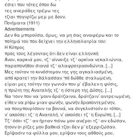
έσιει που τότες όπου δω
τες ανεράδες τρέμω τες
τζιαι πογυρίζω μεμ με δουν.
Ποιήματα (1911)
Advertisements
Δεν θα μπορούσα, όμως, να μη σας αναφέρω και το
ποίημά του που δείχνει την ελληνολατρία του:
Η Κύπρος
προς τους λέγοντας ότι δεν είναι ελληνική
Άνου, καρκιά μου, τζ ‘ άννοιξε τζ ‘ αρκίνα νεκαλιώντα,
παραπονήθου σιανά τζ ‘ αλαφροτραουδώντα. […]
Μες τούτον το κυνόστομον της γης αγκαλιασμένη,
από κρατεί την θάλασσαν ‘πό δώθθε σταλωμένη,
είμαι μες τούτην την γωνιάν που μ’ έβαλεν η φύσις,
η πρώτη της Ανατολής τζ ‘ η ύστερη της Δύσης. […]
Να ‘τουν που να ‘μουν δράτζαινα, δράτζαιν’ αντρειωμένη,
είθεν να ρίψω μιαν φωνήν, φωνήν δρακοντεμένην,
να πουμπουρίσουν τα βουνά, να συγκλυστούν οι τόποι,
ν’ ακούσει τζ ‘ η Ανατολή, ν’ ακούσει τζ ‘ η Ευρώπη. […]
Τζ ‘ όσοι τζˇ ‘ αν ήρταν πάνω μου ανέμοι τζ ‘ αν εδώσαν,
ήτουν οι ρίζες μου βαθκιά τζαι δεν μ’ εξερριζώσαν.
Ερίψασιν τα φύλλα μου, ερίψαν τους αθθούς μου,