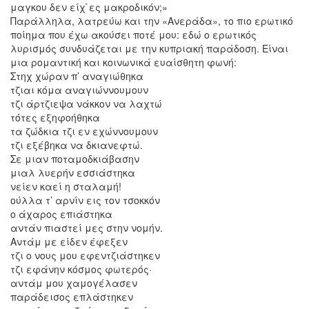
μαγκου δεν είχ`ες μακροδικόν;»
Παράλληλα, λατρεύω και την «Ανεράδα», το πιο ερωτικό
ποίημα που έχω ακούσει ποτέ μου: εδώ ο ερωτικός
λυρισμός συνδυάζεται με την κυπριακή παράδοση. Είναι
μια ρομαντική και κοινωνικά ευαίσθητη φωνή:
Στηχ χώραν π’ αναγιώθηκα
τζιαι κόμα αναγιώννουμουν
τζι άρτζιεψα νάκκον να λαχτώ
τότες εξηφοήθηκα
τα ζώδκια τζι εν εχώννουμουν
τζι εξέβηκα να δκιανεφτώ.
Σε μιαν ποταμοδκιάβασην
μιαλ λυερήν εσσιάστηκα
νείεν καεί η σταλαμή!
ούλλα τ’ αρνίν εις τον τσοκκόν
ο άχαρος επιάστηκα
αντάν πιαστεί μες στην νομήν.
Αντάμ με είδεν έφεξεν
τζι ο νους μου εφεντζιάστηκεν
τζι εφάνην κόσμος φωτερός·
αντάμ μου χαμογέλασεν
παράδεισος επλάστηκεν