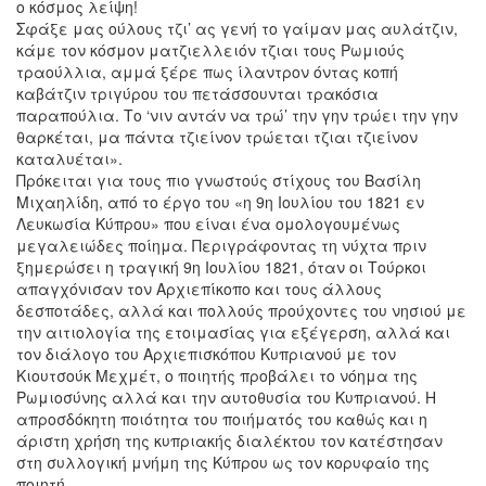
ο κόσμος λείψη!
Σφάξε μας ούλους τζι’ ας γενή το γαίμαν μας αυλάτζιν,
κάμε τον κόσμον ματζιελλειόν τζιαι τους Ρωμιούς
τραούλλια, αμμά ξέρε πως ίλαντρον όντας κοπή
καβάτζιν τριγύρου του πετάσσουνται τρακόσια
παραπούλια. Το ‘νιν αντάν να τρώ’ την γην τρώει την γην
θαρκέται, μα πάντα τζιείνον τρώεται τζιαι τζιείνον
καταλυέται».
Πρόκειται για τους πιο γνωστούς στίχους του Βασίλη
Μιχαηλίδη, από το έργο του «η 9η Ιουλίου του 1821 εν
Λευκωσία Κύπρου» που είναι ένα ομολογουμένως
μεγαλειώδες ποίημα. Περιγράφοντας τη νύχτα πριν
ξημερώσει η τραγική 9η Ιουλίου 1821, όταν οι Τούρκοι
απαγχόνισαν τον Αρχιεπίκοπο και τους άλλους
δεσποτάδες, αλλά και πολλούς προύχοντες του νησιού με
την αιτιολογία της ετοιμασίας για εξέγερση, αλλά και
τον διάλογο του Αρχιεπισκόπου Κυπριανού με τον
Κιουτσούκ Μεχμέτ, ο ποιητής προβάλει το νόημα της
Ρωμιοσύνης αλλά και την αυτοθυσία του Κυπριανού. Η
απροσδόκητη ποιότητα του ποιήματός του καθώς και η
άριστη χρήση της κυπριακής διαλέκτου τον κατέστησαν
στη συλλογική μνήμη της Κύπρου ως τον κορυφαίο της
ποιητή.