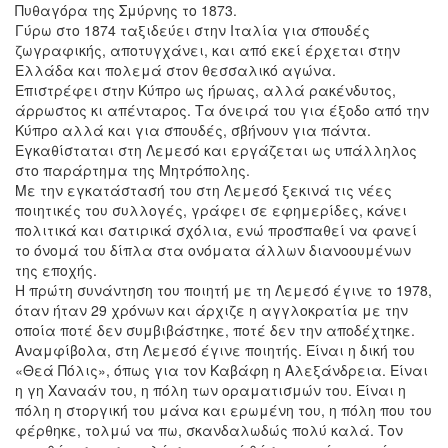
Πυθαγόρα της Σμύρνης το 1873.
Γύρω στο 1874 ταξιδεύει στην Ιταλία για σπουδές
ζωγραφικής, αποτυγχάνει, και από εκεί έρχεται στην
Ελλάδα και πολεμά στον θεσσαλικό αγώνα.
Επιστρέφει στην Κύπρο ως ήρωας, αλλά ρακένδυτος,
άρρωστος κι απένταρος. Τα όνειρά του για έξοδο από την
Κύπρο αλλά και για σπουδές, σβήνουν για πάντα.
Εγκαθίσταται στη Λεμεσό και εργάζεται ως υπάλληλος
στο παράρτημα της Μητρόπολης.
Με την εγκατάστασή του στη Λεμεσό ξεκινά τις νέες
ποιητικές του συλλογές, γράφει σε εφημερίδες, κάνει
πολιτικά και σατιρικά σχόλια, ενώ προσπαθεί να φανεί
το όνομά του δίπλα στα ονόματα άλλων διανοουμένων
της εποχής.
Η πρώτη συνάντηση του ποιητή με τη Λεμεσό έγινε το 1978,
όταν ήταν 29 χρόνων και άρχιζε η αγγλοκρατία με την
οποία ποτέ δεν συμβιβάστηκε, ποτέ δεν την αποδέχτηκε.
Αναμφίβολα, στη Λεμεσό έγινε ποιητής. Είναι η δική του
«Θεά Πόλις», όπως για τον Καβάφη η Αλεξάνδρεια. Είναι
η γη Χαναάν του, η πόλη των οραματισμών του. Είναι η
πόλη η στοργική του μάνα και ερωμένη του, η πόλη που του
φέρθηκε, τολμώ να πω, σκανδαλωδώς πολύ καλά. Τον