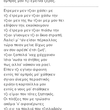
ομπρός μου τζι έμεινα ξερός.
………………………………………………………………………..
Έτρεμεν μεν τζιαι χάσει με
τζι έτρεμα μεν τζιαι χάσω την
τζιαι μεν της πω τζιαι μεμ μου πει
εδίψουν την, εκαύκουμουν
τζι έτρεμα μεν τζιαι πιάσω την
τζιαι γίνουμεν τζι οι δκυο στραπή.
Λαλεί μ’ “άν είσαι πέρκαλλος
τώρα πκιον μείνε δίχως μου
αν σου αρέσκ’ έτσι ζωή”,
τζιαι ξαπολά ’ναχ χάχχανον
ίσια ’νωσα το στήθος μου
πως αλλο’ νάκκον να ραεί.
Είπεν τζι εγίνην άφαντη
ευτύς πο’ ομπρός μο’ χάθηκεν
σγιαν άνεμος περαστικός·
εράην η καρτούλλα μου
ευτύς ο νους μο’ στάθηκεν
τζι είμαι που τότες ξηστηκός.
Οι πλήξες που με τρώασιν
ακόμα ’ν’ αφανέρωτες
τζι εις τα πουλιά που τζιηλαδούν·