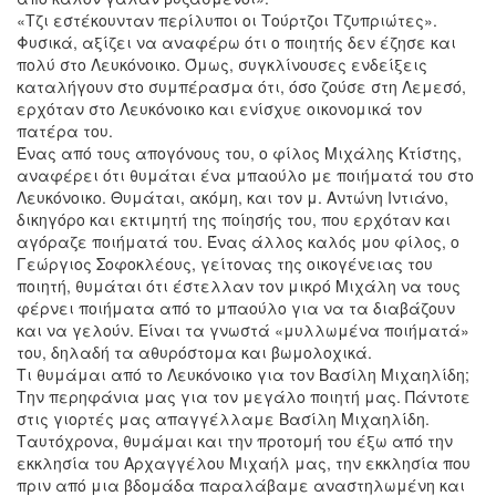
«Τζι εστέκουνταν περίλυποι οι Τούρτζοι Τζυπριώτες».
Φυσικά, αξίζει να αναφέρω ότι ο ποιητής δεν έζησε και
πολύ στο Λευκόνοικο. Όμως, συγκλίνουσες ενδείξεις
καταλήγουν στο συμπέρασμα ότι, όσο ζούσε στη Λεμεσό,
ερχόταν στο Λευκόνοικο και ενίσχυε οικονομικά τον
πατέρα του.
Ένας από τους απογόνους του, ο φίλος Μιχάλης Κτίστης,
αναφέρει ότι θυμάται ένα μπαούλο με ποιήματά του στο
Λευκόνοικο. Θυμάται, ακόμη, και τον μ. Αντώνη Ιντιάνο,
δικηγόρο και εκτιμητή της ποίησής του, που ερχόταν και
αγόραζε ποιήματά του. Ένας άλλος καλός μου φίλος, ο
Γεώργιος Σοφοκλέους, γείτονας της οικογένειας του
ποιητή, θυμάται ότι έστελλαν τον μικρό Μιχάλη να τους
φέρνει ποιήματα από το μπαούλο για να τα διαβάζουν
και να γελούν. Είναι τα γνωστά «μυλλωμένα ποιήματά»
του, δηλαδή τα αθυρόστομα και βωμολοχικά.
Τι θυμάμαι από το Λευκόνοικο για τον Βασίλη Μιχαηλίδη;
Την περηφάνια μας για τον μεγάλο ποιητή μας. Πάντοτε
στις γιορτές μας απαγγέλλαμε Βασίλη Μιχαηλίδη.
Ταυτόχρονα, θυμάμαι και την προτομή του έξω από την
εκκλησία του Αρχαγγέλου Μιχαήλ μας, την εκκλησία που
πριν από μια βδομάδα παραλάβαμε αναστηλωμένη και