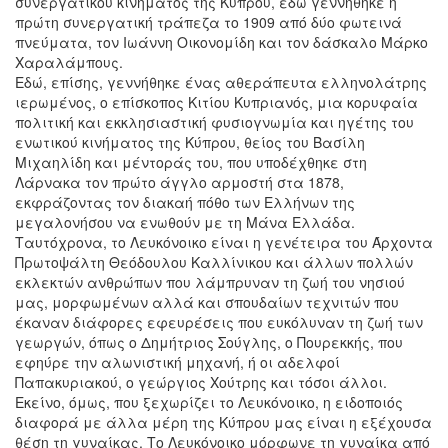
συνεργατικού κινήματος της Κύπρου, εδώ γεννήθηκε η
πρώτη συνεργατική τράπεζα το 1909 από δύο φωτεινά
πνεύματα, τον Ιωάννη Οικονομίδη και τον δάσκαλο Μάρκο
Χαραλάμπους.
Εδώ, επίσης, γεννήθηκε ένας αθεράπευτα ελληνολάτρης
ιερωμένος, ο επίσκοπος Κιτίου Κυπριανός, μια κορυφαία
πολιτική και εκκλησιαστική φυσιογνωμία και ηγέτης του
ενωτικού κινήματος της Κύπρου, θείος του Βασίλη
Μιχαηλίδη και μέντοράς του, που υποδέχθηκε στη
Λάρνακα τον πρώτο άγγλο αρμοστή στα 1878,
εκφράζοντας τον διακαή πόθο των Ελλήνων της
μεγαλονήσου να ενωθούν με τη Μάνα Ελλάδα.
Ταυτόχρονα, το Λευκόνοικο είναι η γενέτειρα του Άρχοντα
Πρωτοψάλτη Θεόδουλου Καλλίνικου και άλλων πολλών
εκλεκτών ανθρώπων που λάμπρυναν τη ζωή του νησιού
μας, μορφωμένων αλλά και σπουδαίων τεχνιτών που
έκαναν διάφορες εφευρέσεις που ευκόλυναν τη ζωή των
γεωργών, όπως ο Δημήτριος Σούγλης, ο Πουρεκκής, που
εφηύρε την αλωνιστική μηχανή, ή οι αδελφοί
Παπακυριακού, ο γεώργιος Χούτρης και τόσοι άλλοι.
Εκείνο, όμως, που ξεχωρίζει το Λευκόνοικο, η ειδοποιός
διαφορά με άλλα μέρη της Κύπρου μας είναι η εξέχουσα
θέση τη γυναίκας. Το Λευκόνοικο μόρφωνε τη γυναίκα από