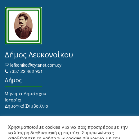
Δήμος Λευκονοίκου
lefkoniko@cytanet.com.cy
+357 22 462 951
Δήμος
Μήνυμα Δημάρχου
Ιστορία
Δημοτικό Συμβούλιο
Αρχειοθέτηση
Χρησιμοποιούμε cookies για να σας προσφέρουμε την
καλύτερη διαδικτυακή εμπειρία. Συμφωνώντας
Αρχειοθέτηση
αποδέχεστε τη χρήση των cookies σύμφωνα με την