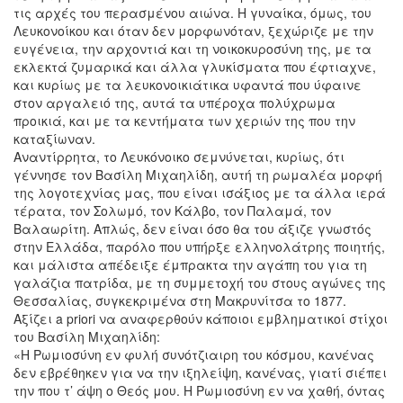
τις αρχές του περασμένου αιώνα. Η γυναίκα, όμως, του
Λευκονοίκου και όταν δεν μορφωνόταν, ξεχώριζε με την
ευγένεια, την αρχοντιά και τη νοικοκυροσύνη της, με τα
εκλεκτά ζυμαρικά και άλλα γλυκίσματα που έφτιαχνε,
και κυρίως με τα λευκονοικιάτικα υφαντά που ύφαινε
στον αργαλειό της, αυτά τα υπέροχα πολύχρωμα
προικιά, και με τα κεντήματα των χεριών της που την
καταξίωναν.
Αναντίρρητα, το Λευκόνοικο σεμνύνεται, κυρίως, ότι
γέννησε τον Βασίλη Μιχαηλίδη, αυτή τη ρωμαλέα μορφή
της λογοτεχνίας μας, που είναι ισάξιος με τα άλλα ιερά
τέρατα, τον Σολωμό, τον Κάλβο, τον Παλαμά, τον
Βαλαωρίτη. Απλώς, δεν είναι όσο θα του άξιζε γνωστός
στην Ελλάδα, παρόλο που υπήρξε ελληνολάτρης ποιητής,
και μάλιστα απέδειξε έμπρακτα την αγάπη του για τη
γαλάζια πατρίδα, με τη συμμετοχή του στους αγώνες της
Θεσσαλίας, συγκεκριμένα στη Μακρυνίτσα το 1877.
Αξίζει a priori να αναφερθούν κάποιοι εμβληματικοί στίχοι
του Βασίλη Μιχαηλίδη:
«Η Ρωμιοσύνη εν φυλή συνότζιαιρη του κόσμου, κανένας
δεν εβρέθηκεν για να την ιξηλείψη, κανένας, γιατί σιέπει
την που τ’ άψη ο Θεός μου. Η Ρωμιοσύνη εν να χαθή, όντας