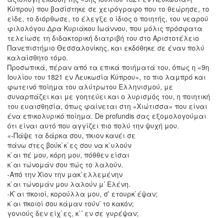
Κύπρου) που βασίστηκε σε χειρόγραφο που το θεώρησε, το
είδε, το διόρθωσε, το έλεγξε ο ίδιος ο ποιητής, του νεαρού
φιλολόγου Δρα Κυριάκου Ιωάννου, που μόλις πρόσφατα
τελείωσε τη διδακτορική διατριβή του στο Αριστοτέλειο
Πανεπιστήμιο Θεσσαλονίκης, και εκδόθηκε σε έναν πολύ
καλαίσθητο τόμο.
Προσωπικά, πέραν από τα επικά ποιήματά του, όπως η «9η
Ιουλίου του 1821 εν Λευκωσία Κύπρου», το πιο λαμπρό και
φωτεινό ποίημα του αλύτρωτου Ελληνισμού, με
συναρπάζει και με γοητεύει και ο λυρισμός του, η ποιητική
του ευαισθησία, όπως φαίνεται στη «Χιώτισσα» που είναι
ένα επικολυρικό ποίημα. De profundis σας εξομολογούμαι
ότι είναι αυτό που αγγίζει πιο πολύ την ψυχή μου.
«-Πάψε τα δάρκα σου, πκιον κανέι σε
πάνω στες βούκ`κ`ες σου να κ`υλούν
κ`αι πέ μου, κόρη μου, πόθθεν είσαι
κ`αι τώνομάν σου πώς το λαλούν.
-Από την Χίον την μακ`ελλεμένην
κ`αι τώνομάν μου λαλούν μ’ Ελένη.
-Κ`αι πκοιοί, κορούλλα μου, σ’ ετουρκ`έψαν;
κ`αι πκοιοί σου κάμαν τούν’ το κακόν;
γονιούς δεν είχ`ες, κ`’ εν σε γυρέψαν;