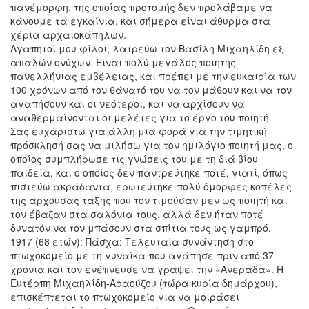
πανέμορφη, της οποίας προτομής δεν προλάβαμε να
κάνουμε τα εγκαίνια, και σήμερα είναι άθυρμα στα
χέρια αρχαιοκάπηλων.
Αγαπητοί μου φίλοι, λατρεύω τον Βασίλη Μιχαηλίδη εξ
απαλών ονύχων. Είναι πολύ μεγάλος ποιητής
πανελλήνιας εμβέλειας, και πρέπει με την ευκαιρία των
100 χρόνων από τον θάνατό του να τον μάθουν και να τον
αγαπήσουν και οι νεότεροι, και να αρχίσουν να
αναθερμαίνονται οι μελέτες για το έργο του ποιητή.
Σας ευχαριστώ για άλλη μια φορά για την τιμητική
πρόσκλησή σας να μιλήσω για τον ημιλόγιο ποιητή μας, ο
οποίος συμπλήρωσε τις γνώσεις του με τη διά βίου
παιδεία, και ο οποίος δεν παντρεύτηκε ποτέ, γιατί, όπως
πιστεύω ακράδαντα, ερωτεύτηκε πολύ όμορφες κοπέλες
της άρχουσας τάξης που τον τιμούσαν μεν ως ποιητή και
τον έβαζαν στα σαλόνια τους, αλλά δεν ήταν ποτέ
δυνατόν να τον μπάσουν στα σπίτια τους ως γαμπρό.
1917 (68 ετών): Πάσχα: Τελευταία συνάντηση στο
πτωχοκομείο με τη γυναίκα που αγάπησε πριν από 37
χρόνια και τον ενέπνευσε να γράψει την «Ανεράδα». Η
Ευτέρπη Μιχαηλίδη-Αραούζου (τώρα κυρία δημάρχου),
επισκέπτεται το πτωχοκομείο για να μοιράσει