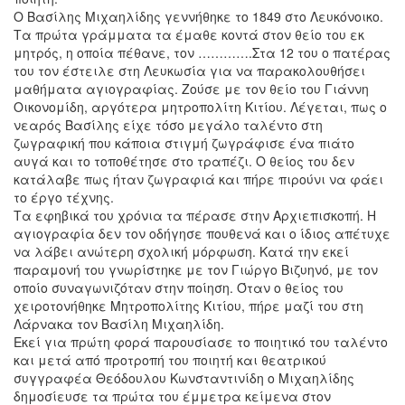
Ο Βασίλης Μιχαηλίδης γεννήθηκε το 1849 στο Λευκόνοικο.
Τα πρώτα γράμματα τα έμαθε κοντά στον θείο του εκ
μητρός, η οποία πέθανε, τον ………….Στα 12 του ο πατέρας
του τον έστειλε στη Λευκωσία για να παρακολουθήσει
μαθήματα αγιογραφίας. Ζούσε με τον θείο του Γιάννη
Οικονομίδη, αργότερα μητροπολίτη Κιτίου. Λέγεται, πως ο
νεαρός Βασίλης είχε τόσο μεγάλο ταλέντο στη
ζωγραφική που κάποια στιγμή ζωγράφισε ένα πιάτο
αυγά και το τοποθέτησε στο τραπέζι. Ο θείος του δεν
κατάλαβε πως ήταν ζωγραφιά και πήρε πιρούνι να φάει
το έργο τέχνης.
Τα εφηβικά του χρόνια τα πέρασε στην Αρχιεπισκοπή. Η
αγιογραφία δεν τον οδήγησε πουθενά και ο ίδιος απέτυχε
να λάβει ανώτερη σχολική μόρφωση. Κατά την εκεί
παραμονή του γνωρίστηκε με τον Γιώργο Βιζυηνό, με τον
οποίο συναγωνιζόταν στην ποίηση. Όταν ο θείος του
χειροτονήθηκε Μητροπολίτης Κιτίου, πήρε μαζί του στη
Λάρνακα τον Βασίλη Μιχαηλίδη.
Εκεί για πρώτη φορά παρουσίασε το ποιητικό του ταλέντο
και μετά από προτροπή του ποιητή και θεατρικού
συγγραφέα Θεόδουλου Κωνσταντινίδη ο Μιχαηλίδης
δημοσίευσε τα πρώτα του έμμετρα κείμενα στον