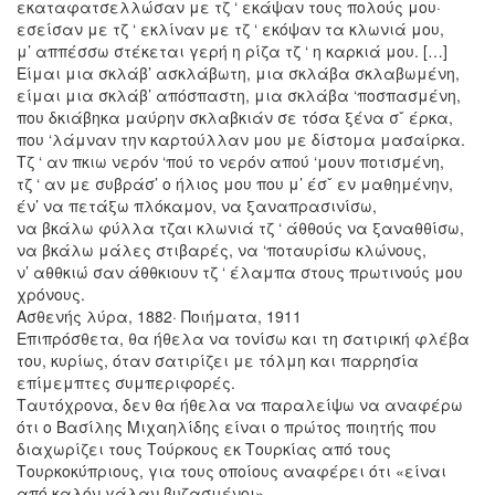
εκαταφατσελλώσαν με τζ ‘ εκάψαν τους πολούς μου·
εσείσαν με τζ ‘ εκλίναν με τζ ‘ εκόψαν τα κλωνιά μου,
μ’ αππέσσω στέκεται γερή η ρίζα τζ ‘ η καρκιά μου. […]
Είμαι μια σκλάβ’ ασκλάβωτη, μια σκλάβα σκλαβωμένη,
είμαι μια σκλάβ’ απόσπαστη, μια σκλάβα ‘ποσπασμένη,
που δκιάβηκα μαύρην σκλαβκιάν σε τόσα ξένα σˇ έρκα,
που ‘λάμναν την καρτούλλαν μου με δίστομα μασαίρκα.
Τζ ‘ αν πκιω νερόν ‘πού το νερόν απού ‘μουν ποτισμένη,
τζ ‘ αν με συβράσ’ ο ήλιος μου που μ’ έσˇ εν μαθημένην,
έν’ να πετάξω πλόκαμον, να ξαναπρασινίσω,
να βκάλω φύλλα τζαι κλωνιά τζ ‘ άθθούς να ξαναθθίσω,
να βκάλω μάλες στιβαρές, να ‘ποταυρίσω κλώνους,
ν’ αθθκιώ σαν άθθκιουν τζ ‘ έλαμπα στους πρωτινούς μου
χρόνους.
Ασθενής λύρα, 1882· Ποιήματα, 1911
Επιπρόσθετα, θα ήθελα να τονίσω και τη σατιρική φλέβα
του, κυρίως, όταν σατιρίζει με τόλμη και παρρησία
επίμεμπτες συμπεριφορές.
Ταυτόχρονα, δεν θα ήθελα να παραλείψω να αναφέρω
ότι ο Βασίλης Μιχαηλίδης είναι ο πρώτος ποιητής που
διαχωρίζει τους Τούρκους εκ Τουρκίας από τους
Τουρκοκύπριους, για τους οποίους αναφέρει ότι «είναι
από καλόν γάλαν βυζασμένοι».