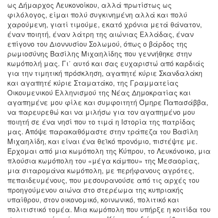
ως Δήμαρχος Λευκονοίκου, αλλά πρωτίστως ως
φιλόλογος, είμαι πολύ συγκινημένη αλλά και πολύ
χαρούμενη, γιατί τιμούμε, εκατό χρόνια μετά θάνατον,
έναν ποιητή, έναν λάτρη της αιώνιας Ελλάδας, έναν
επίγονο του Διοννυσίου Σολωμού, όπως ο βάρδος της
ρωμιοσύνης Βασίλης Μιχαηλίδης που γεννήθηκε στην
κωμόπολή μας. Γι΄ αυτό και σας ευχαριστώ από καρδιάς
για την τιμητική πρόσκληση, αγαπητέ κύριε Σκανδαλάκη
και αγαπητέ κύριε Σταματάκο, της Γραμματείας
Οικουμενικού Ελληνισμού της Νέας Δημοκρατίας και
αγαπημένε μου φίλε και συμφοιτητή Όμηρε Παπασάββα,
να παρευρεθώ και να μιλήσω για τον αγαπημένο μου
ποιητή σε ένα νησί που το τιμά η Ιστορία της πατρίδας
μας. Απόψε παρακαθόμαστε στην τράπεζα του Βασίλη
Μιχαηλίδη, και είναι ένα θεϊκό προνόμιο, πιστέψτε με.
Έρχομαι από μια κωμόπολη της Κύπρου, το Λευκόνοικο, μια
πλούσια κωμόπολη του «μέγα κάμπου» της Μεσαορίας,
μια σιταρομάνα κωμόπολη, με περήφανους αγρότες,
πεπαιδευμένους, που μεσουρανούσε από τις αρχές του
προηγούμενου αιώνα στο στερέωμα της κυπριακής
υπαίθρου, στον οικονομικό, κοινωνικό, πολιτικό και
πολιτιστικό τομέα. Μια κωμόπολη που υπήρξε η κοιτίδα του