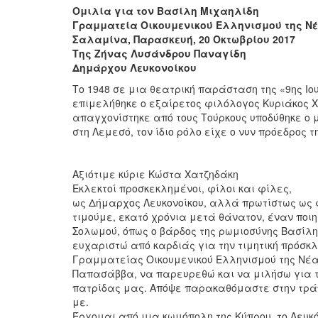
Ομιλία για τον Βασίλη Μιχαηλίδη
Γραμματεία Οικουμενικού Ελληνισμού της Ν
Σαλαμίνα, Παρασκευή, 20 Οκτωβρίου 2017
Της Ζήνας Λυσάνδρου Παναγίδη
Δημάρχου Λευκονοίκου
Το 1948 σε μια θεατρική παράσταση της «9ης Ιο
επιμελήθηκε ο εξαίρετος φιλόλογος Κυριάκος Χ
απαγχονίστηκε από τους Τούρκους υποδύθηκε ο μ
στη Λεμεσό, τον ίδιο ρόλο είχε ο νυν πρόεδρος τ
Αξιότιμε κύριε Κώστα Χατζηδάκη
Εκλεκτοί προσκεκλημένοι, φίλοι και φίλες,
ως Δήμαρχος Λευκονοίκου, αλλά πρωτίστως ως φ
τιμούμε, εκατό χρόνια μετά θάνατον, έναν ποιη
Σολωμού, όπως ο βάρδος της ρωμιοσύνης Βασίλη
ευχαριστώ από καρδιάς για την τιμητική πρόσκ
Γραμματείας Οικουμενικού Ελληνισμού της Νέα
Παπασάββα, να παρευρεθώ και να μιλήσω για τον
πατρίδας μας. Απόψε παρακαθόμαστε στην τράπε
με.
Έρχομαι από μια κωμόπολη της Κύπρου, το Λευκ