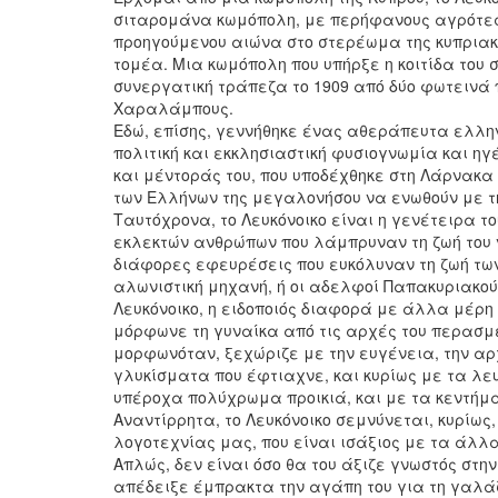
σιταρομάνα κωμόπολη, με περήφανους αγρότες,
προηγούμενου αιώνα στο στερέωμα της κυπριακής 
τομέα. Μια κωμόπολη που υπήρξε η κοιτίδα του 
συνεργατική τράπεζα το 1909 από δύο φωτεινά 
Χαραλάμπους.
Εδώ, επίσης, γεννήθηκε ένας αθεράπευτα ελλην
πολιτική και εκκλησιαστική φυσιογνωμία και ηγέ
και μέντοράς του, που υποδέχθηκε στη Λάρνακα
των Ελλήνων της μεγαλονήσου να ενωθούν με 
Ταυτόχρονα, το Λευκόνοικο είναι η γενέτειρα
εκλεκτών ανθρώπων που λάμπρυναν τη ζωή του 
διάφορες εφευρέσεις που ευκόλυναν τη ζωή των
αλωνιστική μηχανή, ή οι αδελφοί Παπακυριακού, 
Λευκόνοικο, η ειδοποιός διαφορά με άλλα μέρη 
μόρφωνε τη γυναίκα από τις αρχές του περασμέν
μορφωνόταν, ξεχώριζε με την ευγένεια, την αρχ
γλυκίσματα που έφτιαχνε, και κυρίως με τα λε
υπέροχα πολύχρωμα προικιά, και με τα κεντήμα
Αναντίρρητα, το Λευκόνοικο σεμνύνεται, κυρίως
λογοτεχνίας μας, που είναι ισάξιος με τα άλλ
Απλώς, δεν είναι όσο θα του άξιζε γνωστός στ
απέδειξε έμπρακτα την αγάπη του για τη γαλάζ