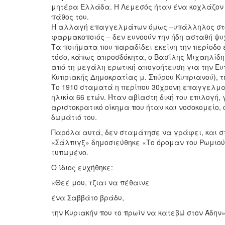
μητέρα Ελλάδα. Η Λεμεσός ήταν ένα κοχλάζον κα
πάθος του.
Η αλλαγή επαγγελμάτων όμως –υπάλληλος στο 
φαρμακοποιός – δεν ευνοούν την ήδη ασταθή ψυχ
Τα ποιήματα που παραδίδει εκείνη την περίοδο 
τόσο, κάπως απροσδόκητα, ο Βασίλης Μιχαηλίδ
από τη μεγάλη ερωτική απογοήτευση για την Ευ
Κυπριακής Δημοκρατίας μ. Σπύρου Κυπριανού), τη
Το 1910 σταματά η περίπου 30χρονη επαγγελματι
ηλικία 66 ετών. Ήταν αβίαστη δική του επιλογή
αριστοκρατικό οίκημα που ήταν και νοσοκομείο, 
δωμάτιό του.
Παρόλα αυτά, δεν σταμάτησε να γράφει, και σ
«Σάλπιγξ» δημοσιεύθηκε «Το όρομαν του Ρωμιού»
τυπωμένο.
Ο ίδιος ευχήθηκε:
«Θεέ μου, τζιαι να πέθαινε
ένα Σαββάτο βράδυ,
την Κυριακήν που το πρωίν να κατεβώ στον Άδην