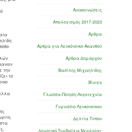
Ανακοινώσεις
κό
Απολογισμός 2017-2023
Άρθρα
φαία
αηλίδη
Άρθρα για Λευκόνοικο-Ακανθού
πόθο
λλών
Άρθρα Δημάρχου
έκαναν
ε την
Βασίλης Μιχαηλίδης
ζει το
οικο
Βίντεο
 άλλα
Γλώσσα-Ποίηση-Λογοτεχνία
Γυμνάσιο Λευκονοίκου
ης
ωρίτη.
Δελτία Τύπου
ιστα
ς,
Δημοτικό Συμβούλιο Νεολαίας