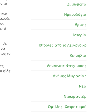
ν το
Ζυμώματα
 και
Ημερολόγια
λκοόλ.
υ,
Ήρωες
μετά
Ιστορία
, σε
Ιστορίες από το Λευκόνοικο
ένα
ιος το
Κειμήλια
Λευκονοικιάτες/-ισσες
ας
υ είδε
Μνήμες Μικρασίας
Νέα
Ντοκιμαντέρ
Ομιλίες- Χαιρετισμοί