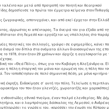
υ ταλέντο και μετά από προτροπή του ποιητή και θεατρικού
δης δημοσίευσε τα πρώτα του έμμετρα κείμενα στον Πυθαγό
ές ζωγραφικής, αποτυγχάνει, και από εκεί έρχεται στην Ελλά
τος, άρρωστος κι απένταρος. Τα όνειρά του για έξοδο από τη
καθίσταται στη Λεμεσό και εργάζεται ως υπάλληλος στο παρά
νέες ποιητικές του συλλογές, γράφει σε εφημερίδες, κάνει πο
το όνομά του δίπλα στα ονόματα άλλων διανοουμένων της επο
νε το 1978, όταν ήταν 29 χρόνων και άρχιζε η αγγλοκρατία με 
δέχτηκε.
 δική του «Θεά Πόλις», όπως για τον Καβάφη η Αλεξάνδρεια. Εί
αι η πόλη η στοργική του μάνα και ερωμένη του, η πόλη που το
 Τον τοποθέτησαν σε πολύ σημαντική θέση, με μόνο κριτήριο 
μική έκρηξη. Ευδοκίμησε σ΄ αυτή την πόλη. Τελείωσε η περιπλ
ν χαρακτήρα του που ήταν γλεντζές, χωρατατζής και χαροκόπος
ει ενθουσιώδες εθνικό πνεύμα, έναν παλμό ελευθερίας. Με Δ
λητήρια, και ο λαμπρότερος δάσκαλος της Λεμεσού, ο Ανδρέα
υμπληρώσει τις γνώσεις του, -κηρύσσει την ένωση της Κύπρου μ