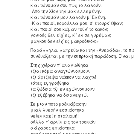
κ`αι τώνομάν σου πώς το λαλούν.
-Από την Χίον την μακ`ελλεμένην
κ`αι τώνομάν μου λαλούν μ’ Ελένη.
-Κ`αι πκοιοί, κορούλλα μου, σ’ ετουρκ`έψαν;
κ`αι πκοιοί σου κάμαν τούν’ το κακόν;
γονιούς δεν είχ`ες, κ`’ εν σε γυρέψαν;
μαγκου δεν είχ`ες μακροδικόν;»
Παράλληλα, λατρεύω και την «Ανεράδα», το πιο
συνδυάζεται με την κυπριακή παράδοση. Είναι μ
Στηχ χώραν π’ αναγιώθηκα
τζιαι κόμα αναγιώννουμουν
τζι άρτζιεψα νάκκον να λαχτώ
τότες εξηφοήθηκα
τα ζώδκια τζι εν εχώννουμουν
τζι εξέβηκα να δκιανεφτώ.
Σε μιαν ποταμοδκιάβασην
μιαλ λυερήν εσσιάστηκα
νείεν καεί η σταλαμή!
ούλλα τ’ αρνίν εις τον τσοκκόν
ο άχαρος επιάστηκα
αντάν πιαστεί μες στην νομήν.