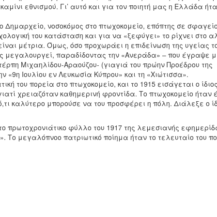
μίνι εθνισμού. Γι’ αυτό και για τον ποιητή μας η Ελλάδα ήτα
Δημαρχείο, νοσοκόμος στο πτωχοκομείο, επόπτης σε σφαγείο
ολογική του κατάσταση και για να «ξεφύγει» το ρίχνει στο α
είναι μέτρια. Όμως, όσο προχωράει η επιδείνωση της υγείας το
ης μεγαλουργεί, παραδίδοντας την «Ανεράδα» – που έγραψε 
τέρπη Μιχαηλίδου-Αραούζου- (γιαγιά του πρώην Προέδρου της
ν «9η Ιουλίου εν Λευκωσία Κύπρου» και τη «Χιώτισσα».
κή του πορεία στο πτωχοκομείο, και το 1915 εισάγεται ο ίδιος
, γιατί χρειαζόταν καθημερινή φροντίδα. Το πτωχοκομείο ήταν 
ό,τι καλύτερο μπορούσε να του προσφέρει η πόλη. Διάλεξε ο ίδ
το πρωτοχρονιάτικο φύλλο του 1917 της λεμεσιανής εφημερίδ
. Το μεγαλόπνοο πατριωτικό ποίημα ήταν το τελευταίο του πο
»