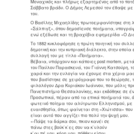
Μοναχικός και πλήρως εξαρτημένος από το ποτό 
Σάββατο βράδυ. Ο Δήμος Λεμεσού τον έθαψε με 
του.
Ο Βασίλης Μιχαηλίδης πρωτοεμφανίστηκε στη λ
«Σάλπιγξ», όπου δημοσίευσε ποιήματα, υπογράφ
ενώ εξέδωσε και τη βραχύβια εφημερίδα «Ο Δι
Το 1882 κυκλοφόρησε η πρώτη ποιητική του συλ
δημοτική και την κυπριακή διάλεκτο, στην οποία
συλλογή του με τίτλο «Ποιήματα».
Βέβαια, υπάρχουν και κάποιες post mortem, μετά
του Παύλου Παρασκευά, του Γιάννη Κατσούρη, τ
χαρά και την ευλογία να έχουμε στα χέρια μας 
που βασίστηκε σε χειρόγραφο που το θεώρησε, το 
φιλολόγου Δρα Κυριάκου Ιωάννου, που μόλις πρό
Πανεπιστήμιο Θεσσαλονίκης, και εκδόθηκε σε έ
Προσωπικά, πέραν από τα επικά ποιήματά του, όπ
φωτεινό ποίημα του αλύτρωτου Ελληνισμού, με συ
ευαισθησία, όπως φαίνεται στη «Χιώτισσα» που 
είναι αυτό που αγγίζει πιο πολύ την ψυχή μου.
«-Πάψε τα δάρκα σου, πκιον κανέι σε
πάνω στες βούκ`κ`ες σου να κ`υλούν
κ`αι πέ μου, κόρη μου, πόθθεν είσαι