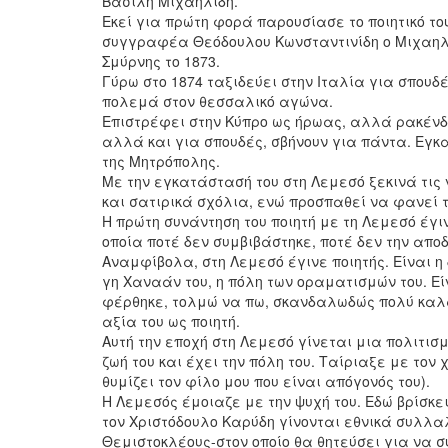
Βασίλη Μιχαηλίδη.
Εκεί για πρώτη φορά παρουσίασε το ποιητικό το
συγγραφέα Θεόδουλου Κωνσταντινίδη ο Μιχαηλί
Σμύρνης το 1873.
Γύρω στο 1874 ταξιδεύει στην Ιταλία για σπουδ
πολεμά στον θεσσαλικό αγώνα.
Επιστρέφει στην Κύπρο ως ήρωας, αλλά ρακένδυ
αλλά και για σπουδές, σβήνουν για πάντα. Εγ
της Μητρόπολης.
Με την εγκατάστασή του στη Λεμεσό ξεκινά τις 
και σατιρικά σχόλια, ενώ προσπαθεί να φανεί 
Η πρώτη συνάντηση του ποιητή με τη Λεμεσό έγι
οποία ποτέ δεν συμβιβάστηκε, ποτέ δεν την απο
Αναμφίβολα, στη Λεμεσό έγινε ποιητής. Είναι η
γη Χαναάν του, η πόλη των οραματισμών του. Είν
φέρθηκε, τολμώ να πω, σκανδαλωδώς πολύ καλά.
αξία του ως ποιητή.
Αυτή την εποχή στη Λεμεσό γίνεται μια πολιτισ
ζωή του και έχει την πόλη του. Ταίριαξε με το
θυμίζει τον φίλο μου που είναι απόγονός του).
Η Λεμεσός έμοιαζε με την ψυχή του. Εδώ βρίσκ
τον Χριστόδουλο Καρύδη γίνονται εθνικά συλλα
Θεμιστοκλέους-στον οποίο θα θητεύσει για να σ