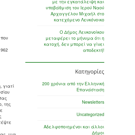
με την εγκατάλειψη και
υποβάθμιση του Ιερού Ναού
Αρχαγγέλου Μιχαήλ στο
κατεχόμενο Λευκόνοικο
Ο Δήμος Λευκονοίκου
 που
μεταφέρει το μήνυμα ότι η
κατοχή, δεν μπορεί να γίνει
1962
αποδεκτή!
Κατηγορίες
200 χρόνια από την Ελληνική
 γιατί
Επανάσταση
υσίου
σας
Newsletters
, της
ρε
Uncategorized
ς
τέψτε
Αδελφοποιημένοι και άλλοι
Δήμοι
ας, μια