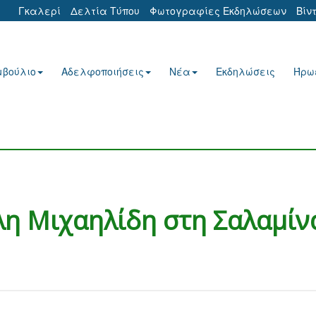
Γκαλερί
Δελτία Τύπου
Φωτογραφίες Εκδηλώσεων
Βίν
μβούλιο
Αδελφοποιήσεις
Νέα
Εκδηλώσεις
Ήρω
ίλη Μιχαηλίδη στη Σαλαμίν