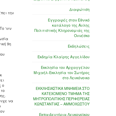
Διαφώτιση
έπει την
Εγγραφές στον Εθνικό
κατάλογο της Άυλης
ο ‘νιν
Πολιτιστικής Κληρονομιάς της
Ουνέσκο
κωσία
ική 9η
Εκδηλώσεις
που
Εκδημία Κλαίρης Αγγελίδου
Εκκλησία του Αρχαγγέλου
Μιχαήλ-Εκκλησία του Σωτήρος
κ
στο Λευκόνοικο
σει
ς ο
ΕΚΚΛΗΣΙΑΣΤΙΚΑ ΜΝΗΜΕΙΑ ΣΤΟ
 το
ΚΑΤΕΧΟΜΕΝΟ ΤΜΗΜΑ ΤΗΣ
ης.
ΜΗΤΡΟΠΟΛΙΤΙΚΗΣ ΠΕΡΙΦΕΡΕΙΑΣ
τυχε να
ΚΩΝΣΤΑΝΤΙΑΣ – ΑΜΜΟΧΩΣΤΟΥ
ο
τον
Εκπαιδευτήρια Λευκονοίκου