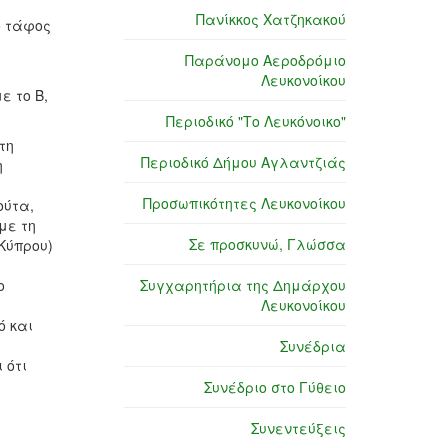
Πανίκκος Χατζηκακού
ο τάφος
Παράνομο Αεροδρόμιο
Λευκονοίκου
ε το Β,
Περιοδικό "Το Λευκόνοικο"
τη
Περιοδικό Δήμου Αγλαντζιάς
η
Προσωπικότητες Λευκονοίκου
ούτα,
με τη
Σε προσκυνώ, Γλώσσα
 Κύπρου)
ο
Συγχαρητήρια της Δημάρχου
Λευκονοίκου
ό και
Συνέδρια
 ότι
Συνέδριο στο Γύθειο
Συνεντεύξεις