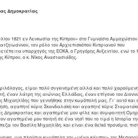
έας Δημοκρατίας
υλίου 1821 εν Λευκωσία της Κύπρου» στο Γυμνάσιο Αμμοχώστου
ατζηιωάννου, τον ρόλο του Αρχιεπισκόπου Κυπριανού που
ετέπειτα υπαρχηγός της ΕΟΚΑ, ο Γρηγόρης Αυξεντίου, ενώ το 
ης Κύπρου, ο κ. Νίκος Αναστασιάδης.
ιλόλογος, είμαι πολύ συγκινημένη αλλά και πολύ χαρούμενη,
τή, έναν λάτρη της αιώνιας Ελλάδας, έναν επίγονο του Διονν
ς Μιχαηλίδης που γεννήθηκε στην κωμόπολή μας. Γι΄ αυτό και 
ληση, αγαπητέ κύριε Σκανδαλάκη και αγαπητέ κύριε Σταματάκο
ς Δημοκρατίας και αγαπημένε μου φίλε και συμφοιτητή Όμη
 αγαπημένο μου ποιητή σε ένα νησί που το τιμά η Ιστορία τη
ζα του Βασίλη Μιχαηλίδη, και είναι ένα θεϊκό προνόμιο, πισ
όνοικο, μια πλούσια κωμόπολη του «μέγα κάμπου» της Μεσαορί