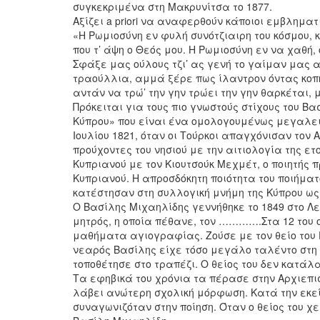
συγκεκριμένα στη Μακρυνίτσα το 1877.
Αξίζει a priori να αναφερθούν κάποιοι εμβληματ
«Η Ρωμιοσύνη εν φυλή συνότζιαιρη του κόσμου, κ
που τ’ άψη ο Θεός μου. Η Ρωμιοσύνη εν να χαθή,
Σφάξε μας ούλους τζι’ ας γενή το γαίμαν μας α
τραούλλια, αμμά ξέρε πως ίλαντρον όντας κοπή
αντάν να τρώ’ την γην τρώει την γην θαρκέται, 
Πρόκειται για τους πιο γνωστούς στίχους του Βα
Κύπρου» που είναι ένα ομολογουμένως μεγαλει
Ιουλίου 1821, όταν οι Τούρκοι απαγχόνισαν τον
προύχοντες του νησιού με την αιτιολογία της ε
Κυπριανού με τον Κιουτσούκ Μεχμέτ, ο ποιητής 
Κυπριανού. Η απροσδόκητη ποιότητα του ποιήματ
κατέστησαν στη συλλογική μνήμη της Κύπρου ως 
Ο Βασίλης Μιχαηλίδης γεννήθηκε το 1849 στο Λ
μητρός, η οποία πέθανε, τον ………….Στα 12 του 
μαθήματα αγιογραφίας. Ζούσε με τον θείο του Γ
νεαρός Βασίλης είχε τόσο μεγάλο ταλέντο στη
τοποθέτησε στο τραπέζι. Ο θείος του δεν κατάλ
Τα εφηβικά του χρόνια τα πέρασε στην Αρχιεπισ
λάβει ανώτερη σχολική μόρφωση. Κατά την εκεί 
συναγωνιζόταν στην ποίηση. Όταν ο θείος του χε