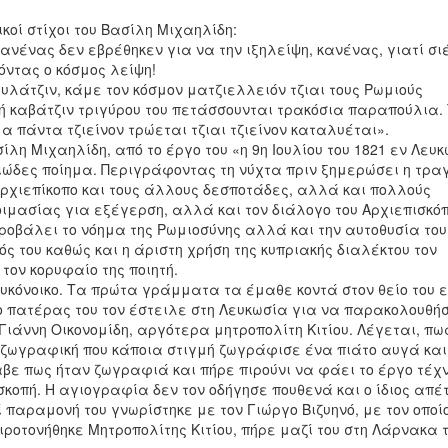
ικοί στίχοι του Βασίλη Μιχαηλίδη:
ανένας δεν εβρέθηκεν για να την ιξηλείψη, κανένας, γιατί σι
 όντας ο κόσμος λείψη!
υλάτζιν, κάμε τον κόσμον ματζιελλειόν τζιαι τους Ρωμιούς
 καβάτζιν τριγύρου του πετάσσουνται τρακόσια παραπούλια. Τ
μα πάντα τζιείνον τρώεται τζιαι τζιείνον καταλυέται».
σίλη Μιχαηλίδη, από το έργο του «η 9η Ιουλίου του 1821 εν Λευ
ώδες ποίημα. Περιγράφοντας τη νύχτα πριν ξημερώσει η τραγ
 Αρχιεπίκοπο και τους άλλους δεσποτάδες, αλλά και πολλούς
τοιμασίας για εξέγερση, αλλά και τον διάλογο του Αρχιεπισκό
προβάλει το νόημα της Ρωμιοσύνης αλλά και την αυτοθυσία του
ός του καθώς και η άριστη χρήση της κυπριακής διαλέκτου τον
τον κορυφαίο της ποιητή.
ευκόνοικο. Τα πρώτα γράμματα τα έμαθε κοντά στον θείο του ε
ο πατέρας του τον έστειλε στη Λευκωσία για να παρακολουθή
ιάννη Οικονομίδη, αργότερα μητροπολίτη Κιτίου. Λέγεται, πω
 ζωγραφική που κάποια στιγμή ζωγράφισε ένα πιάτο αυγά και
αβε πως ήταν ζωγραφιά και πήρε πιρούνι να φάει το έργο τέχν
κοπή. Η αγιογραφία δεν τον οδήγησε πουθενά και ο ίδιος απέ
παραμονή του γνωρίστηκε με τον Γιώργο Βιζυηνό, με τον οποί
ιροτονήθηκε Μητροπολίτης Κιτίου, πήρε μαζί του στη Λάρνακα 