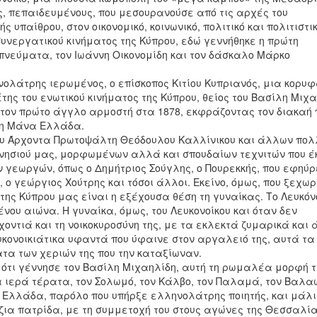
 πεπαιδευμένους, που μεσουρανούσε από τις αρχές του
υπαίθρου, στον οικονομικό, κοινωνικό, πολιτικό και πολιτιστι
συνεργατικού κινήματος της Κύπρου, εδώ γεννήθηκε η πρώτη
πνεύματα, τον Ιωάννη Οικονομίδη και τον δάσκαλο Μάρκο
ολάτρης ιερωμένος, ο επίσκοπος Κιτίου Κυπριανός, μια κορυ
της του ενωτικού κινήματος της Κύπρου, θείος του Βασίλη Μιχ
 τον πρώτο άγγλο αρμοστή στα 1878, εκφράζοντας τον διακαή 
τη Μάνα Ελλάδα.
 του Άρχοντα Πρωτοψάλτη Θεόδουλου Καλλίνικου και άλλων πο
νησιού μας, μορφωμένων αλλά και σπουδαίων τεχνιτών που 
 γεωργών, όπως ο Δημήτριος Σούγλης, ο Πουρεκκής, που εφηύρ
ο γεώργιος Χούτρης και τόσοι άλλοι. Εκείνο, όμως, που ξεχωρί
της Κύπρου μας είναι η εξέχουσα θέση τη γυναίκας. Το Λευκόν
ου αιώνα. Η γυναίκα, όμως, του Λευκονοίκου και όταν δεν
οντιά και τη νοικοκυροσύνη της, με τα εκλεκτά ζυμαρικά και
υκονοικιάτικα υφαντά που ύφαινε στον αργαλειό της, αυτά τα
τα των χεριών της που την καταξίωναν.
, ότι γέννησε τον Βασίλη Μιχαηλίδη, αυτή τη ρωμαλέα μορφή τ
α ιερά τέρατα, τον Σολωμό, τον Κάλβο, τον Παλαμά, τον Βαλα
ην Ελλάδα, παρόλο που υπήρξε ελληνολάτρης ποιητής, και μάλ
ια πατρίδα, με τη συμμετοχή του στους αγώνες της Θεσσαλία