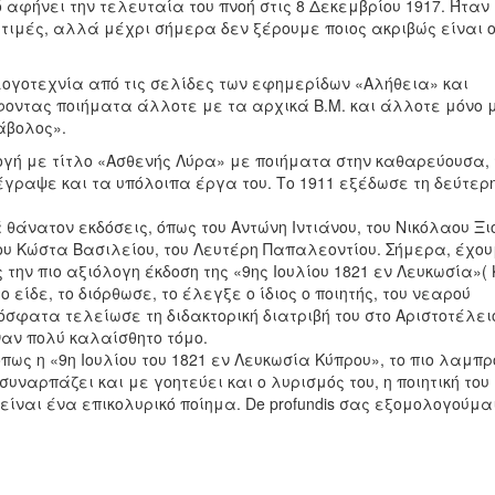
αφήνει την τελευταία του πνοή στις 8 Δεκεμβρίου 1917. Ήταν
τιμές, αλλά μέχρι σήμερα δεν ξέρουμε ποιος ακριβώς είναι 
ογοτεχνία από τις σελίδες των εφημερίδων «Αλήθεια» και
οντας ποιήματα άλλοτε με τα αρχικά Β.Μ. και άλλοτε μόνο μ
άβολος».
λογή με τίτλο «Ασθενής Λύρα» με ποιήματα στην καθαρεύουσα, 
 έγραψε και τα υπόλοιπα έργα του. Το 1911 εξέδωσε τη δεύτερ
 θάνατον εκδόσεις, όπως του Αντώνη Ιντιάνου, του Νικόλαου Ξι
ου Κώστα Βασιλείου, του Λευτέρη Παπαλεοντίου. Σήμερα, έχου
την πιο αξιόλογη έκδοση της «9ης Ιουλίου 1821 εν Λευκωσία»(
είδε, το διόρθωσε, το έλεγξε ο ίδιος ο ποιητής, του νεαρού
σφατα τελείωσε τη διδακτορική διατριβή του στο Αριστοτέλει
ναν πολύ καλαίσθητο τόμο.
ως η «9η Ιουλίου του 1821 εν Λευκωσία Κύπρου», το πιο λαμπρ
ναρπάζει και με γοητεύει και ο λυρισμός του, η ποιητική του
είναι ένα επικολυρικό ποίημα. De profundis σας εξομολογούμαι