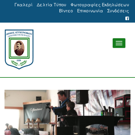
Γκαλερί
Δελτία Τύπου
Φωτογραφίες Εκδηλώσεων
Βίντεο
Επικοινωνία
Συνδέσεις