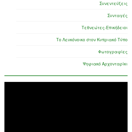
Συνεντεύξεις
Συνταγές
Τεθνεώτες-Επικήδειοι
Το Λευκόνοικο στον Κυπριακό Τύπο
Φωτογραφίες
Ψηφιακό Αρχονταρίκι