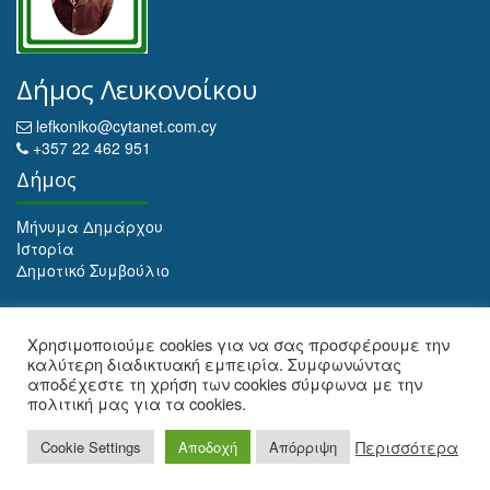
Δήμος Λευκονοίκου
lefkoniko@cytanet.com.cy
+357 22 462 951
Δήμος
Μήνυμα Δημάρχου
Ιστορία
Δημοτικό Συμβούλιο
Αρχειοθέτηση
Χρησιμοποιούμε cookies για να σας προσφέρουμε την
καλύτερη διαδικτυακή εμπειρία. Συμφωνώντας
Αρχειοθέτηση
αποδέχεστε τη χρήση των cookies σύμφωνα με την
πολιτική μας για τα cookies.
Web Design and Development by Maria Ioulianou
Περισσότερα
Cookie Settings
Αποδοχή
Απόρριψη
© 2026 ΔΗΜΟΣ ΛΕΥΚΟΝΟΙΚΟΥ