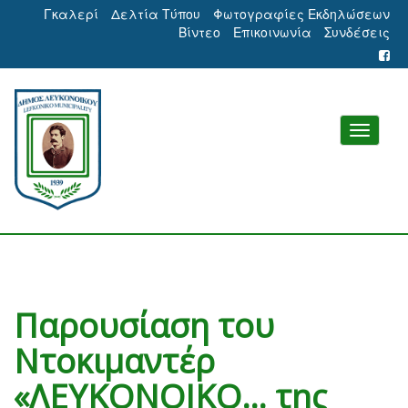
Γκαλερί
Δελτία Τύπου
Φωτογραφίες Εκδηλώσεων
Βίντεο
Επικοινωνία
Συνδέσεις
Παρουσίαση του
Ντοκιμαντέρ
«ΛΕΥΚΟΝΟΙΚΟ… της