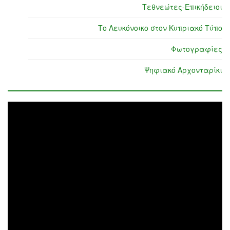
Τεθνεώτες-Επικήδειοι
Το Λευκόνοικο στον Κυπριακό Τύπο
Φωτογραφίες
Ψηφιακό Αρχονταρίκι