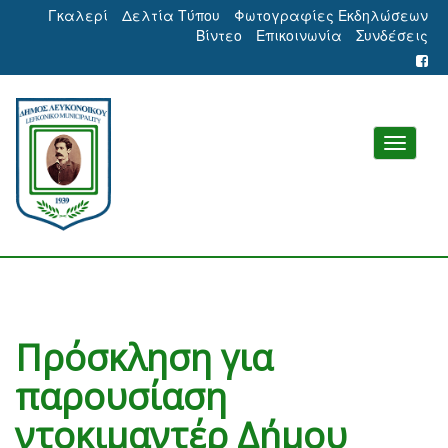
Γκαλερί
Δελτία Τύπου
Φωτογραφίες Εκδηλώσεων
Βίντεο
Επικοινωνία
Συνδέσεις
Πρόσκληση για
παρουσίαση
ντοκιμαντέρ Δήμου