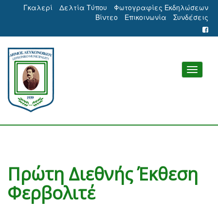
Γκαλερί
Δελτία Τύπου
Φωτογραφίες Εκδηλώσεων
Βίντεο
Επικοινωνία
Συνδέσεις
Πρώτη Διεθνής Έκθεση
Φερβολιτέ