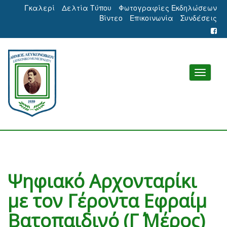
Γκαλερί
Δελτία Τύπου
Φωτογραφίες Εκδηλώσεων
Βίντεο
Επικοινωνία
Συνδέσεις
Ψηφιακό Αρχονταρίκι
με τον Γέροντα Εφραίμ
Βατοπαιδινό (Γ΄ Μέρος)