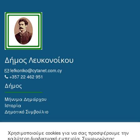
Δήμος Λευκονοίκου
lefkoniko@cytanet.com.cy
+357 22 462 951
Δήμος
Μήνυμα Δημάρχου
Ιστορία
Δημοτικό Συμβούλιο
Αρχειοθέτηση
Χρησιμοποιούμε cookies για να σας προσφέρουμε την
καλύτερη διαδικτυακή εμπειρία. Συμφωνώντας
Αρχειοθέτηση