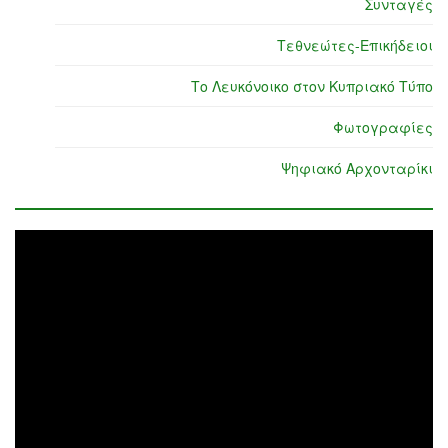
Συνταγές
Τεθνεώτες-Επικήδειοι
Το Λευκόνοικο στον Κυπριακό Τύπο
Φωτογραφίες
Ψηφιακό Αρχονταρίκι