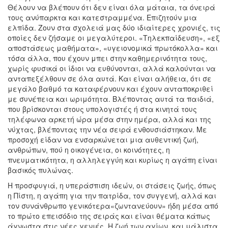
Θέλουν να βλέπουν ότι δεν είναι όλα μάταια, τα όνειρά
τους ανύπαρκτα και κατεστραμμένα. Επιζητούν μια
ελπίδα. Ζουν στα σχολειά μας δύο ιδιαίτερες χρονιές, τις
οποίες δεν ζήσαμε οι μεγαλύτεροι. «Τηλεκπαίδευση», «εξ
αποστάσεως μαθήματα», «υγειονομικά πρωτόκολλα» και
τόσα άλλα, που έχουν μπει στην καθημερινότητα τους,
χωρίς φυσικά οι ίδιοι να ευθύνονται, αλλά καλούνται να
ανταπεξέλθουν σε όλα αυτά. Και είναι αλήθεια, ότι σε
μεγάλο βαθμό τα καταφέρνουν και έχουν ανταποκριθεί
με συνέπεια και ωριμότητα. Βλέποντας αυτά τα παιδιά,
που βρίσκονται στους υπολογιστές ή στα κινητά τους
τηλέφωνα αρκετή ώρα μέσα στην ημέρα, αλλά και της
νύχτας, βλέποντας την νέα σειρά ενθουσιάστηκαν. Με
προσοχή είδαν να ενσαρκώνεται μια αυθεντική ζωή,
ανθρώπων, πού η οικογένεια, οι κοινότητες, η
πνευματικότητα, η αλληλεγγύη και κυρίως η αγάπη είναι
βασικός πυλώνας.
Η προσφυγιά, η υπεράσπιση ιδεών, οι στάσεις ζωής, όπως
η Πίστη, η αγάπη για την πατρίδα, τον συγγενή, αλλά και
τον συνάνθρωπο γενικότερα«ζωντανεύουν» ήδη μέσα από
το πρώτο επεισόδιο της σειράς και είναι θέματα κάπως
άγνωστα στις νέες γενιές. Η ζωή των αγίων, και μάλιστα