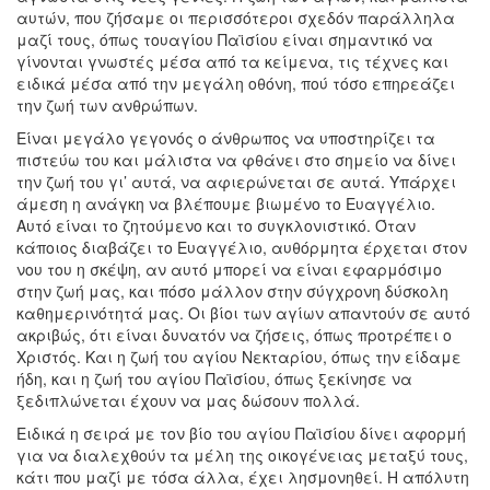
αυτών, που ζήσαμε οι περισσότεροι σχεδόν παράλληλα
μαζί τους, όπως τουαγίου Παϊσίου είναι σημαντικό να
γίνονται γνωστές μέσα από τα κείμενα, τις τέχνες και
ειδικά μέσα από την μεγάλη οθόνη, πού τόσο επηρεάζει
την ζωή των ανθρώπων.
Είναι μεγάλο γεγονός ο άνθρωπος να υποστηρίζει τα
πιστεύω του και μάλιστα να φθάνει στο σημείο να δίνει
την ζωή του γι’ αυτά, να αφιερώνεται σε αυτά. Υπάρχει
άμεση η ανάγκη να βλέπουμε βιωμένο το Ευαγγέλιο.
Αυτό είναι το ζητούμενο και το συγκλονιστικό. Όταν
κάποιος διαβάζει το Ευαγγέλιο, αυθόρμητα έρχεται στον
νου του η σκέψη, αν αυτό μπορεί να είναι εφαρμόσιμο
στην ζωή μας, και πόσο μάλλον στην σύγχρονη δύσκολη
καθημερινότητά μας. Οι βίοι των αγίων απαντούν σε αυτό
ακριβώς, ότι είναι δυνατόν να ζήσεις, όπως προτρέπει ο
Χριστός. Και η ζωή του αγίου Νεκταρίου, όπως την είδαμε
ήδη, και η ζωή του αγίου Παϊσίου, όπως ξεκίνησε να
ξεδιπλώνεται έχουν να μας δώσουν πολλά.
Ειδικά η σειρά με τον βίο του αγίου Παϊσίου δίνει αφορμή
για να διαλεχθούν τα μέλη της οικογένειας μεταξύ τους,
κάτι που μαζί με τόσα άλλα, έχει λησμονηθεί. Η απόλυτη