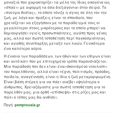
μοναξιά που χαρακτηρίζει τα μέλη της ίδιας οικογένειας
«σπάει» με αφορμή τα όσα διεξάγονται στην σειρά. Το
«πνεύμα θυσίας», το οποίο τόνιζε η άγιος σε όλη του την
ζωή, με λόγο και πράξεις είναι το σπουδαίο, που
χρειάζεται να εξηγήσουν με το παράδειγμά τους οι
μεγαλύτεροι στους μικρότερους και το οποίο μπορεί να
δημιουργήσει υγιείς προσωπικότητες, αγάπη προς γένος
μας, αλλά και σωστή τοποθέτηση περί παγκοσμιότητας
και αγαθής συνύπαρξης μεταξύ των λαών. Γενικότερα
ένα καλύτερο αύριο.
Η έννοια των παραδόσεων, των ηθών και των εθίμων είναι
και αυτό κάτι που με επιτυχημένο τρόπο παρουσιάζεται.
Μια παράδοση που δεν είναι ένα«σκονισμένο ντουλάπι»
του παρελθόντος, αλλά είναι τέχνη, πολιτισμός, πρόοδος,
παιδεία, αναγέννηση, είναι η ίδια η ζωή μεταμορφωμένη.
Είναι βάση στέρεη για να πάει ανέβει υψηλότερα ο
άνθρωπος. Χρειαζόμαστε μια σωστή τοποθέτηση για το
παρελθόν μας, μια ορθή «επίσκεψη» στις ρίζες μας και
πάλι ο τόπος μας θα ανθίσει.
Πηγή:
pemptousia.gr