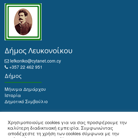
Δήμος Λευκονοίκου
lefkoniko@cytanet.com.cy
+357 22 462 951
Δήμος
Μήνυμα Δημάρχου
Ιστορία
Δημοτικό Συμβούλιο
Αρχειοθέτηση
Χρησιμοποιούμε cookies για να σας προσφέρουμε την
καλύτερη διαδικτυακή εμπειρία. Συμφωνώντας
Αρχειοθέτηση
αποδέχεστε τη χρήση των cookies σύμφωνα με την