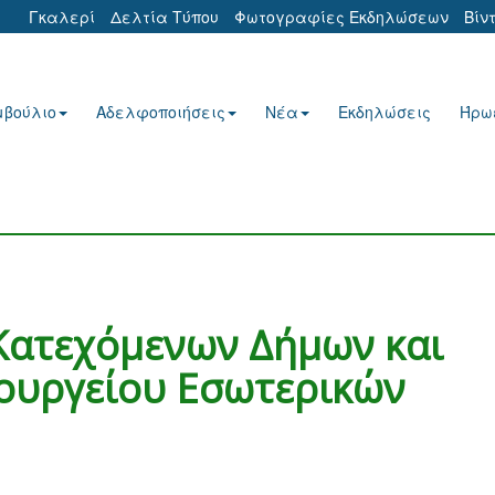
Γκαλερί
Δελτία Τύπου
Φωτογραφίες Εκδηλώσεων
Βίν
μβούλιο
Αδελφοποιήσεις
Νέα
Εκδηλώσεις
Ήρω
Κατεχόμενων Δήμων και
ουργείου Εσωτερικών