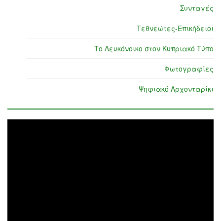
Συνταγές
Τεθνεώτες-Επικήδειοι
Το Λευκόνοικο στον Κυπριακό Τύπο
Φωτογραφίες
Ψηφιακό Αρχονταρίκι