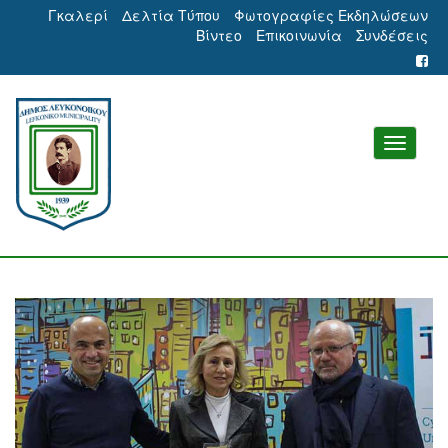
Γκαλερί
Δελτία Τύπου
Φωτογραφίες Εκδηλώσεων
Βίντεο
Επικοινωνία
Συνδέσεις