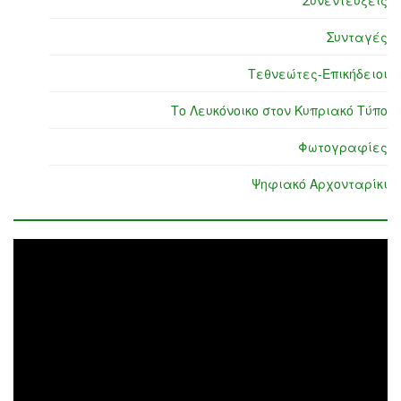
Συνεντεύξεις
Συνταγές
Τεθνεώτες-Επικήδειοι
Το Λευκόνοικο στον Κυπριακό Τύπο
Φωτογραφίες
Ψηφιακό Αρχονταρίκι