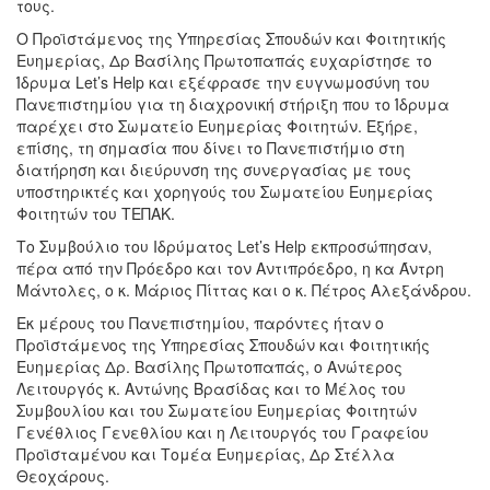
τους.
Ο Προϊστάμενος της Υπηρεσίας Σπουδών και Φοιτητικής
Ευημερίας, Δρ Βασίλης Πρωτοπαπάς ευχαρίστησε το
Ίδρυμα Let’s Help και εξέφρασε την ευγνωμοσύνη του
Πανεπιστημίου για τη διαχρονική στήριξη που το Ίδρυμα
παρέχει στο Σωματείο Ευημερίας Φοιτητών. Εξήρε,
επίσης, τη σημασία που δίνει το Πανεπιστήμιο στη
διατήρηση και διεύρυνση της συνεργασίας με τους
υποστηρικτές και χορηγούς του Σωματείου Ευημερίας
Φοιτητών του ΤΕΠΑΚ.
Το Συμβούλιο του Ιδρύματος Let’s Help εκπροσώπησαν,
πέρα από την Πρόεδρο και τον Αντιπρόεδρο, η κα Άντρη
Μάντολες, ο κ. Μάριος Πίττας και ο κ. Πέτρος Αλεξάνδρου.
Εκ μέρους του Πανεπιστημίου, παρόντες ήταν ο
Προϊστάμενος της Υπηρεσίας Σπουδών και Φοιτητικής
Ευημερίας Δρ. Βασίλης Πρωτοπαπάς, ο Ανώτερος
Λειτουργός κ. Αντώνης Βρασίδας και το Μέλος του
Συμβουλίου και του Σωματείου Ευημερίας Φοιτητών
Γενέθλιος Γενεθλίου και η Λειτουργός του Γραφείου
Προϊσταμένου και Τομέα Ευημερίας, Δρ Στέλλα
Θεοχάρους.