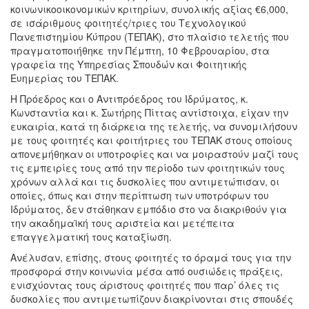
κοινωνικοοικονομικών κριτηρίων, συνολικής αξίας €6,000,
σε ισάριθμους φοιτητές/τριες του Τεχνολογικού
Πανεπιστημίου Κύπρου (ΤΕΠΑΚ), στο πλαίσιο τελετής που
πραγματοποιήθηκε την Πέμπτη, 10 Φεβρουαρίου, στα
γραφεία της Υπηρεσίας Σπουδών και Φοιτητικής
Ευημερίας του ΤΕΠΑΚ.
Η Πρόεδρος και ο Αντιπρόεδρος του Ιδρύματος, κ.
Κωνσταντία και κ. Σωτήρης Πίττας αντίστοιχα, είχαν την
ευκαιρία, κατά τη διάρκεια της τελετής, να συνομιλήσουν
με τους φοιτητές και φοιτήτριες του ΤΕΠΑΚ στους οποίους
απονεμήθηκαν οι υποτροφίες και να μοιραστούν μαζί τους
τις εμπειρίες τους από την περίοδο των φοιτητικών τους
χρόνων αλλά και τις δυσκολίες που αντιμετώπισαν, οι
οποίες, όπως και στην περίπτωση των υποτρόφων του
Ιδρύματος, δεν στάθηκαν εμπόδιο στο να διακριθούν για
την ακαδημαϊκή τους αριστεία και μετέπειτα
επαγγελματική τους καταξίωση.
Ανέλυσαν, επίσης, στους φοιτητές το όραμά τους για την
προσφορά στην κοινωνία μέσα από ουσιώδεις πράξεις,
ενισχύοντας τους άριστους φοιτητές που παρ’ όλες τις
δυσκολίες που αντιμετωπίζουν διακρίνονται στις σπουδές