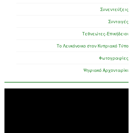
Συνεντεύξεις
Συνταγές
Τεθνεώτες-Επικήδειοι
Το Λευκόνοικο στον Κυπριακό Τύπο
Φωτογραφίες
Ψηφιακό Αρχονταρίκι