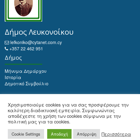
Δήμος Λευκονοίκου
lefkoniko@cytanet.com.cy
+357 22 462 951
Δήμος
Μήνυμα Δημάρχου
Ιστορία
Δημοτικό Συμβούλιο
Αρχειοθέτηση
Χρησιμοποιούμε cookies για να σας προσφέρουμε την
καλύτερη διαδικτυακή εμπειρία. Συμφωνώντας
Αρχειοθέτηση
αποδέχεστε τη χρήση των cookies σύμφωνα με την
πολιτική μας για τα cookies.
Web Design and Development by Maria Ioulianou
Περισσότερα
Cookie Settings
Αποδοχή
Απόρριψη