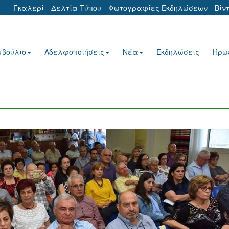
Γκαλερί
Δελτία Τύπου
Φωτογραφίες Εκδηλώσεων
Βίν
μβούλιο
Αδελφοποιήσεις
Νέα
Εκδηλώσεις
Ήρω