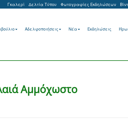
Γκαλερί
Δελτία Τύπου
Φωτογραφίες Εκδηλώσεων
Βίν
μβούλιο
Αδελφοποιήσεις
Νέα
Εκδηλώσεις
Ήρω
λαιά Αμμόχωστο