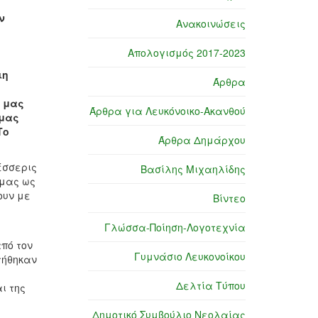
ν
Ανακοινώσεις
Απολογισμός 2017-2023
ιη
Άρθρα
ν μας
Άρθρα για Λευκόνοικο-Ακανθού
 μας
Το
Άρθρα Δημάρχου
έσσερις
Βασίλης Μιχαηλίδης
 μας ως
ουν με
Βίντεο
Γλώσσα-Ποίηση-Λογοτεχνία
από τον
Γυμνάσιο Λευκονοίκου
ντήθηκαν
Δελτία Τύπου
ι της
Δημοτικό Συμβούλιο Νεολαίας