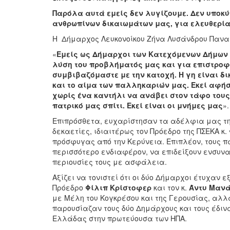
Παρόλα αυτά εμείς δεν λυγίζουμε. Δεν υποκ
ανθρωπίνων δικαιωμάτων μας, για ελευθερία
Η Δήμαρχος Λευκονοίκου Ζήνα Λυσάνδρου Παναγ
«
Εμείς ως Δήμαρχοι των Κατεχόμενων Δήμων 
λύση του προβλήματός μας και για επιστροφή
συμβιβαζόμαστε με την κατοχή. Η γη είναι δι
και το αίμα των παλληκαριών μας. Εκεί αφή
χωρίς ένα καντήλι να ανάβει στον τάφο τους.
πατρικό μας σπίτι. Εκεί είναι οι μνήμες μας
».
Επιπρόσθετα, ευχαρίστησαν τα αδέλφια μας της
δεκαετίες, ιδιαιτέρως τον Πρόεδρο της ΠΣΕΚΑ κ
πρόσφυγας από την Κερύνεια. Επιπλέον, τους 
περισσότερο ενδιαφέρον, να επιδείξουν ενσυναί
περιουσίες τους με ασφάλεια.
Αξίζει να τονιστεί ότι οι δύο Δήμαρχοι έτυχαν 
Πρόεδρο
Φίλιπ Κρίστοφερ
και τον κ.
Άντυ Μαν
με Μέλη του Κογκρέσου και της Γερουσίας, αλλ
παρουσίαζαν τους δύο Δημάρχους και τους έδινα
Ελλάδας στην πρωτεύουσα των ΗΠΑ.