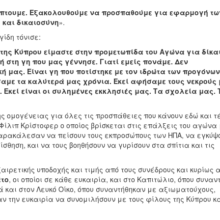
ύπτουμε. Εξακολουθούμε να προσπαθούμε για εφαρμογή τω
 και δικαιοσύνη
».
ίδη τόνισε:
της Κύπρου είμαστε στην προμετωπίδα του Αγώνα για δίκα
 στη γη που μας γέννησε. Γιατί εμείς πονάμε. Δεν
κή μας. Είναι γη που ποτίστηκε με τον ιδρώτα των προγόνω
σαμε τα καλύτερά μας χρόνια. Εκεί αφήσαμε τους νεκρούς
 Εκεί είναι οι συλημένες εκκλησιές μας. Τα σχολεία μας. 
 ομογένειας για όλες τις προσπάθειες που κάνουν εδώ και τ
. Φίλιπ Κρίστοφερ ο οποίος βρίσκεται στις επάλξεις του αγώνα
παρακάλεσαν να πείσουν τους εκπροσώπους των ΗΠΑ, να εγκύψ
σθηση, και να τους βοηθήσουν να γυρίσουν στα σπίτια και τις
εξαιρετικής υποδοχής και τιμής από τους συνέδρους και κυρίως 
άτο
, οι οποίοι σε κάθε ευκαιρία, και στο Καπιτώλιο, όπου συνα
ά και στον Λευκό Οίκο, όπου συναντήθηκαν με αξιωματούχους,
ν την ευκαιρία να συνομιλήσουν με τους φίλους της Κύπρου κα