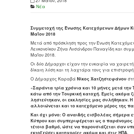
27 Μαΐου, 2018
Νέα
Συμμετοχή της Ένωσης Κατεχόμενων Δήμων Κύπ
Μαΐου 2018
Μετά από πρόσκληση προς την Ένωση Κατεχόμεν
Λευκονοίκου Ζήνα Λυσάνδρου Παναγίδη και συμμε
Μαΐου 2018.
Οι δύο Δήμαρχοι είχαν την ευκαιρία να χαιρετ
δίκαιη λύση και τη λαχτάρα τους για επιστροφή 
Ο Δήμαρχος Καραβά
Νίκος Χατζηστεφάνου
στη
«
Σαράντα τρία χρόνια και 10 μήνες μετά την
κάτω από την Τουρκική κατοχή. Εμείς ακόμα ζ
ληστεύτηκαν, οι εκκλησίες μας συλήθηκαν. Η
αλλοιώνεται και το κατεχόμενο μέρος της π
Και όχι μόνο: Ο αναιδής εισβολέας σήμερα επ
Κύπρου και συμπεριφέρεται ως ο παράνομος 
τέτοιο βαθμό, ώστε να παρουσιάζεται σαν υ
εκτοξεύσει κατηγορίες ακόμα και στις ΗΠΑ.