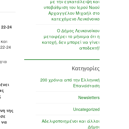
με την εγκατάλειψη και
υποβάθμιση του Ιερού Ναού
Αρχαγγέλου Μιχαήλ στο
κατεχόμενο Λευκόνοικο
 22-24
Ο Δήμος Λευκονοίκου
μεταφέρει το μήνυμα ότι η
 και
κατοχή, δεν μπορεί να γίνει
22-24
αποδεκτή!
 για
Κατηγορίες
200 χρόνια από την Ελληνική
ένει
Επανάσταση
ας
ς
Newsletters
Uncategorized
νη της
 σε
Αδελφοποιημένοι και άλλοι
 να
Δήμοι