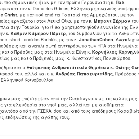
οι πιο σημαντικές ήταν με τον πρώην Γερουσιαστή κ.
Πολ
Papas
και τον κ.
Demetries Grimes
, Ελληνοαμερικανούς υποψήφιο
ie
Christ
, με παππού από τα Γαστριά της Αμμοχώστου, με τον
ποίος εργάζεται στον Λευκό Οίκο, με τον κ.
Μπραντ Σέρμαν
του
πλα στην Τουρκία, γιατί θα χρησιμοποιηθούν εναντίον της Ελ
ην κ
. Κάθριν Κάμερον Πόρτερ
, του Συμβουλίου για τα Ανθρώπι
ode Island Leonidas Partakis
, με τον κ.
Jonathan
Cohen
, Αναπληρω
ποθέσεις και αναπληρωτή αντιπρόσωπο των ΗΠΑ στα Ηνωμένα 
 και ο Πρέσβυς μας στα Ηνωμένα Έθνη κ.
Κορνήλιος Κορνηλί
είας μας και ο Πρόξενός μας κ. Κωνσταντίνος Πολυκάρπου.
νέδριο και ο
Επίτροπος Ανθρωπιστικών Θεμάτων κ. Φώτης Φω
σφορά του, αλλά και ο κ.
Ανδρέας Παπαευριπίδης
, Πρόεδρος 
 Ελληνικού Κοινοβουλίου.
Δήμων μας επέστρεψαν από την Ουάσινγκτον με τις καλύτερες
υς για ελευθερία στο νησί μας, αλλά και με αισθήματα
χαν,
τόσο από την ΠΣΕΚΑ, όσο και από τους απόδημους Καραβιώτ
τις εκδηλώσεις της αγάπης τους.