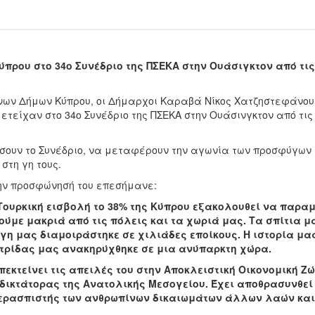
ρου στο 34ο Συνέδριο της ΠΣΕΚΑ στην Ουάσιγκτον από τις
ων Δήμων Κύπρου, οι Δήμαρχοι Καραβά Νίκος Χατζηστεφάνου
τείχαν στο 34ο Συνέδριο της ΠΣΕΚΑ στην Ουάσινγκτον από τις 
ήσουν το Συνέδριο, να μεταφέρουν την αγωνία των προσφύγων
στη γη τους.
ν προσφώνησή του επεσήμανε:
 Τουρκική εισβολή το 38% της Κύπρου εξακολουθεί να παραμ
ούμε μακριά από τις πόλεις και τα χωριά μας. Τα σπίτια μ
 γη μας διαμοιράστηκε σε χιλιάδες εποίκους. Η ιστορία μα
ατρίδας μας ανακηρύχθηκε σε μια ανύπαρκτη χώρα.
εκτείνει τις απειλές του στην Αποκλειστική Οικονομική Ζώ
δικτάτορας της Ανατολικής Μεσογείου. Έχει αποθρασυνθεί
περασπιστής των ανθρωπίνων δικαιωμάτων άλλων λαών και