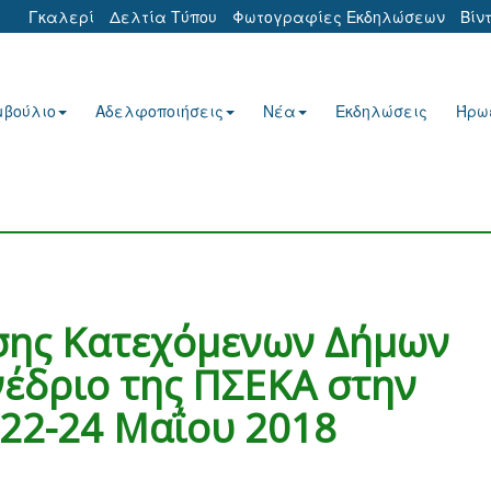
Γκαλερί
Δελτία Τύπου
Φωτογραφίες Εκδηλώσεων
Βίν
μβούλιο
Αδελφοποιήσεις
Νέα
Εκδηλώσεις
Ήρω
σης Κατεχόμενων Δήμων
έδριο της ΠΣΕΚΑ στην
 22-24 Μαΐου 2018