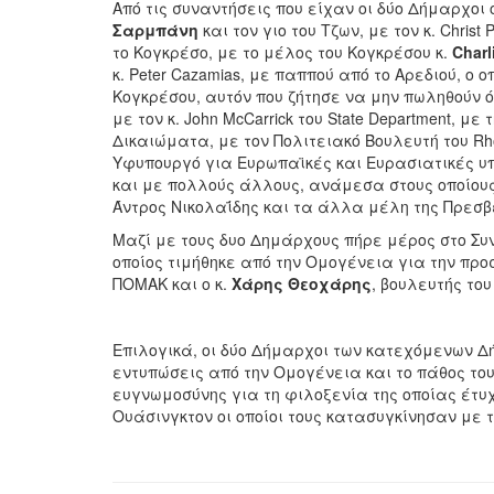
Από τις συναντήσεις που είχαν οι δύο Δήμαρχοι 
Σαρμπάνη
και τον γιο του Τζων, με τον κ.
Christ 
το Κογκρέσο, με το μέλος του Κογκρέσου κ.
Charl
κ.
Peter Cazamias
, με παππού από το Αρεδιού, ο ο
Κογκρέσου, αυτόν που ζήτησε να μην πωληθούν ό
με τον κ.
John McCarrick
του
State Department
, με τ
Δικαιώματα, με τον Πολιτειακό Βουλευτή του
Rh
Υφυπουργό για Ευρωπαϊκές και Ευρασιατικές υ
και με πολλούς άλλους, ανάμεσα στους οποίους
Άντρος Νικολαΐδης και τα άλλα μέλη της Πρεσβ
Μαζί με τους δυο Δημάρχους πήρε μέρος στο Συ
οποίος τιμήθηκε από την Ομογένεια για την προ
ΠΟΜΑΚ και ο κ.
Χάρης Θεοχάρης
, βουλευτής του
Επιλογικά, οι δύο Δήμαρχοι των κατεχόμενων 
εντυπώσεις από την Ομογένεια και το πάθος το
ευγνωμοσύνης για τη φιλοξενία της οποίας έτυ
Ουάσινγκτον οι οποίοι τους κατασυγκίνησαν με 