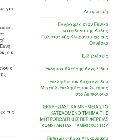
υς για
Διαφώτιση
Εγγραφές στον Εθνικό
λάδας,
κατάλογο της Άυλης
να
Πολιτιστικής Κληρονομιάς της
τή
Ουνέσκο
Έθνη,
ου
, ο κ.
Εκδηλώσεις
τίου
ο
Εκδημία Κλαίρης Αγγελίδου
της
Εκκλησία του Αρχαγγέλου
Μιχαήλ-Εκκλησία του Σωτήρος
στο Λευκόνοικο
ΕΚΚΛΗΣΙΑΣΤΙΚΑ ΜΝΗΜΕΙΑ ΣΤΟ
ες της
ΚΑΤΕΧΟΜΕΝΟ ΤΜΗΜΑ ΤΗΣ
ΜΗΤΡΟΠΟΛΙΤΙΚΗΣ ΠΕΡΙΦΕΡΕΙΑΣ
ΚΩΝΣΤΑΝΤΙΑΣ – ΑΜΜΟΧΩΣΤΟΥ
Εκπαιδευτήρια Λευκονοίκου