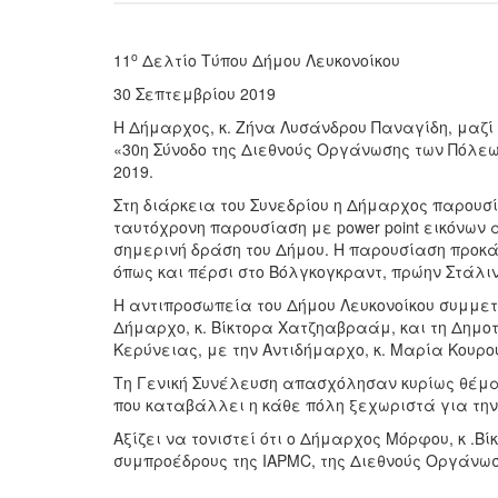
ο
11
Δελτίο Τύπου Δήμου Λευκονοίκου
30 Σεπτεμβρίου 2019
Η Δήμαρχος, κ. Ζήνα Λυσάνδρου Παναγίδη, μαζί 
«30η Σύνοδο της Διεθνούς Οργάνωσης των Πόλεω
2019.
Στη διάρκεια του Συνεδρίου η Δήμαρχος παρουσ
ταυτόχρονη παρουσίαση με power point εικόνων α
σημερινή δράση του Δήμου. Η παρουσίαση προκά
όπως και πέρσι στο Βόλγκογκραντ, πρώην Στάλι
Η αντιπροσωπεία του Δήμου Λευκονοίκου συμμετ
Δήμαρχο, κ. Βίκτορα Χατζηαβραάμ, και τη Δημοτ
Κερύνειας, με την Αντιδήμαρχο, κ. Μαρία Κουρού
Τη Γενική Συνέλευση απασχόλησαν κυρίως θέμα
που καταβάλλει η κάθε πόλη ξεχωριστά για την
Αξίζει να τονιστεί ότι ο Δήμαρχος Μόρφου, κ .
συμπροέδρους της IAPMC, της Διεθνούς Οργάνω