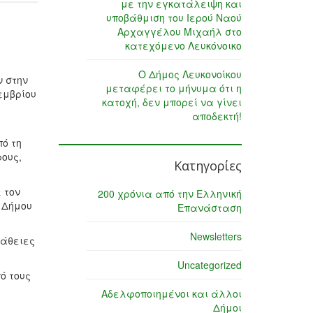
με την εγκατάλειψη και
υποβάθμιση του Ιερού Ναού
Αρχαγγέλου Μιχαήλ στο
κατεχόμενο Λευκόνοικο
Ο Δήμος Λευκονοίκου
ν στην
μεταφέρει το μήνυμα ότι η
εμβρίου
κατοχή, δεν μπορεί να γίνει
αποδεκτή!
πό τη
ους,
Κατηγορίες
 τον
200 χρόνια από την Ελληνική
υ Δήμου
Επανάσταση
Newsletters
πάθειες
Uncategorized
ό τους
Αδελφοποιημένοι και άλλοι
Δήμοι