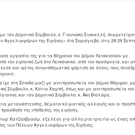
με τον Δημοτικό Σύμβουλο, κ. Γιαννάκη Σιακαλλή, συμμετείχα
ν Αγγελιαφόρων της Ειρήνης» στο Σαράγιεβο, στις 28-29 Σεπτ
ίασε εργασία της για τα 80χρονα του Δήμου Λευκονοίκου με
πό την ειρηνική ζωή στο Λευκόνοικο, από την προσφυγιά, και α
λεσε και φέτος συναισθηματική φόρτιση σε όλους τους συνέδρ
νγραντ.
είχε στη Σύνοδο μαζί με αντιπροσωπεία του Δήμου Μόρφου, με
ική Σύμβουλο, κ. Κάτια Χαμπή, όπως και με αντιπροσωπεία το
γιαννη, και τον Δημοτικό Σύμβουλο, κ. Άκη Βιολάρη.
τα μετανάστευσης, θέματα κλιματικής αλλαγής και οι προσ
 προώθηση της υπόθεσης της ειρήνης.
Βίκτωρ Χατζηαβραάμ, εξελέγη για άλλη μια τριετία ως ένας απ
σης των Πόλεων Αγγελιαφόρων της Ειρήνης.