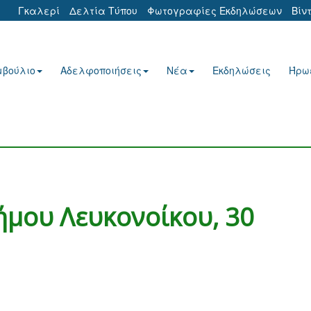
Γκαλερί
Δελτία Τύπου
Φωτογραφίες Εκδηλώσεων
Βίν
μβούλιο
Αδελφοποιήσεις
Νέα
Εκδηλώσεις
Ήρω
ήμου Λευκονοίκου, 30